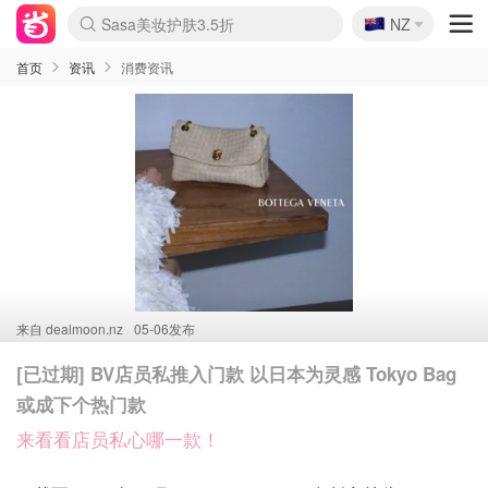
🇳🇿
Sasa美妆护肤3.5折
NZ
lululemon折扣上新
SSENSE年中3折
FreshBeauty好价汇总
Cettire降价+叠9折
WWS Coles超市实拍
viagogo二手票捡漏
Myer超级周末1折
The Outnet奢牌1折起
David Jones 3折起
Flannels大牌1折
Perfumes Club护肤1折
AMIRO返校季6.2折
Amazon折扣汇总
eToro入金$200送$50
Amazon数码好物
ICONIC本周7.5折
ThedoubleF高奢地板价
Moose Knuckles 6折
丝芙兰5折起
EUFY官网3.7折起
Selenichast首饰2折
Trip机票酒店促销
YSL送5件彩妆礼
Amazon家居好物
Amazon美妆护肤
雅漾大喷$8
过敏原检测盒$33
伊索独家赠50ml沐浴露
科颜氏清仓3折
SEALIFE海洋馆门票6折
丝塔芙大白罐$16
订阅Newsletter送香薰
Cult Beauty 6.8折
Harrods圣诞日历2.3折
LN-CC奢牌私促3折
d'Alba空姐喷雾$16
EVE LOM套装逆天2折
Bernardelli独家4折
Adore Beauty 6折起
CT圣诞日历
Mytheresa奢品2.7折
Luxury Escapes 9折
Currentbody美容仪9折
MOON Garden Live
Roborock扫地机3.7折
Tingo Life水杯$24
Valentino官网5折
CR洗发护发6.3折
修丽可套装7.4折
Myer彩妆2件7折
GANNI官网4.5折
Stylevana韩妆4折
Tessabit高奢8.5折
OGX洗护4折
Amazon阿德莱德次日达
卡诗8.5折+赠礼
Philips Hue灯具8折
首页
资讯
消费资讯
来自
dealmoon.nz
05-06发布
[已过期] BV店员私推入门款 以日本为灵感 Tokyo Bag
或成下个热门款
来看看店员私心哪一款！