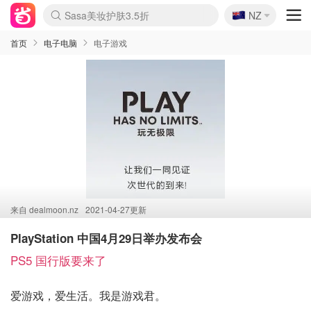
🇳🇿
Sasa美妆护肤3.5折
NZ
lululemon折扣上新
SSENSE年中3折
FreshBeauty好价汇总
Cettire降价+叠9折
WWS Coles超市实拍
viagogo二手票捡漏
Myer超级周末1折
The Outnet奢牌1折起
David Jones 3折起
Flannels大牌1折
Perfumes Club护肤1折
AMIRO返校季6.2折
Amazon折扣汇总
eToro入金$200送$50
Amazon数码好物
ICONIC本周7.5折
ThedoubleF高奢地板价
Moose Knuckles 6折
丝芙兰5折起
EUFY官网3.7折起
Selenichast首饰2折
Trip机票酒店促销
YSL送5件彩妆礼
Amazon家居好物
Amazon美妆护肤
雅漾大喷$8
过敏原检测盒$33
伊索独家赠50ml沐浴露
科颜氏清仓3折
SEALIFE海洋馆门票6折
丝塔芙大白罐$16
订阅Newsletter送香薰
Cult Beauty 6.8折
Harrods圣诞日历2.3折
LN-CC奢牌私促3折
d'Alba空姐喷雾$16
EVE LOM套装逆天2折
Bernardelli独家4折
Adore Beauty 6折起
CT圣诞日历
Mytheresa奢品2.7折
Luxury Escapes 9折
Currentbody美容仪9折
MOON Garden Live
Roborock扫地机3.7折
Tingo Life水杯$24
Valentino官网5折
CR洗发护发6.3折
修丽可套装7.4折
Myer彩妆2件7折
GANNI官网4.5折
Stylevana韩妆4折
Tessabit高奢8.5折
OGX洗护4折
Amazon阿德莱德次日达
卡诗8.5折+赠礼
Philips Hue灯具8折
首页
电子电脑
电子游戏
来自
dealmoon.nz
2021-04-27更新
PlayStation 中国4月29日举办发布会
PS5 国行版要来了
爱游戏，爱生活。我是游戏君。