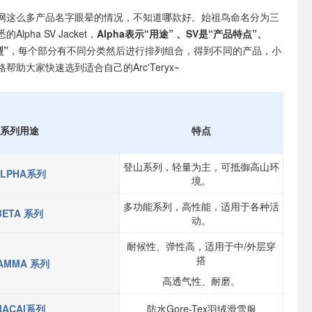
网这么多产品名字眼晕的情况，不知道哪款好。始祖鸟命名分为三
lpha SV Jacket，
Alpha表示“用途” 、SV是“产品特点”、
型”
，每个部分有不同分类然后进行排列组合，得到不同的产品，小
帮助大家快速选到适合自己的Arc'Teryx~
系列用途
特点
登山系列，轻量为主，可抵御高山环
ALPHA系列
境。
多功能系列，高性能，适用于各种活
BETA 系列
动。
耐候性、弹性高，适用于中/外层穿
搭
AMMA 系列
高透气性、耐磨。
MACAI系列
防水Gore-Tex羽绒滑雪服