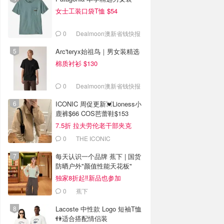
女士工装口袋T恤 $54
0
Dealmoon澳新省钱快报
Arc'teryx始祖鸟｜男女装精选
棉质衬衫 $130
0
Dealmoon澳新省钱快报
ICONIC 周促更新💓Lioness小
鹿裤$66 COS芭蕾鞋$153
7.5折 拉夫劳伦老干部夹克
$419
0
THE ICONIC
每天认识一个品牌 蕉下 | 国货
防晒户外"颜值性能天花板"
独家8折起‼️新品也参加
0
蕉下
Lacoste 中性款 Logo 短袖T恤
👫适合搭配情侣装