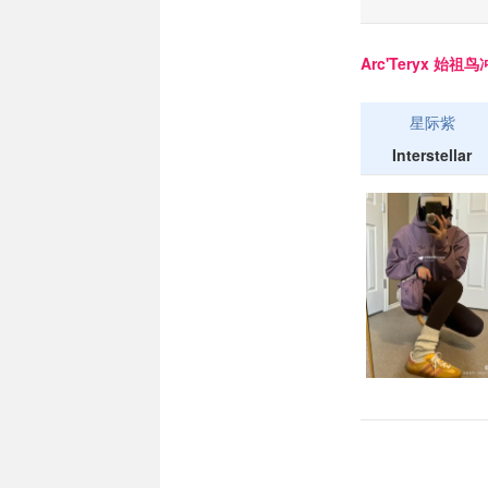
Arc'Teryx 始
星际紫
Interstellar