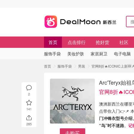
首页
点击排行
抢好货
社区
服饰手袋
美妆护肤
家居厨卫
电子电脑
首页
服饰手袋
男装
官网8折🔥ICONIC上新🆕 
Arc'Teryx
官网8折🔥ICO
2
澳洲新西兰在哪里可
141
点带你入门👉📌
门冲锋衣型号介绍、
285
“鸟”时不迷路
。
记
去购买