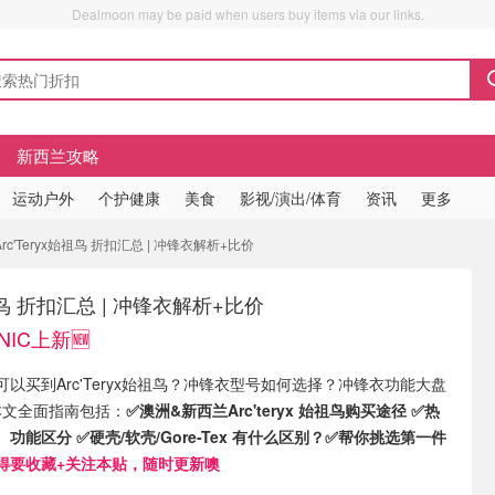
Dealmoon may be paid when users buy items via our links.
新西兰攻略
运动户外
个护健康
美食
影视/演出/体育
资讯
更多
Arc'Teryx始祖鸟 折扣汇总 | 冲锋衣解析+比价
始祖鸟 折扣汇总 | 冲锋衣解析+比价
NIC上新🆕
以买到Arc'Teryx始祖鸟？冲锋衣型号如何选择？冲锋衣功能大盘
 本文全面指南包括：
✅澳洲&新西兰Arc'teryx 始祖鸟购买途径 ✅热
功能区分 ✅硬壳/软壳/Gore-Tex 有什么区别？✅帮你挑选第一件
得要收藏+关注本贴，随时更新噢