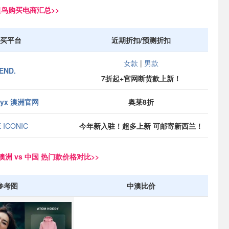
 始祖鸟购买电商汇总>>
买平台
近期折扣/预测折扣
女款
|
男款
END.
7折起+官网断货款上新！
eryx 澳洲官网
奥莱8折
 ICONIC
今年新入驻！超多上新 可邮寄新西兰！
鸟 澳洲 vs 中国 热门款价格对比>>
参考图
中澳比价