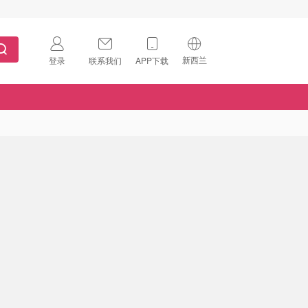
新西兰
登录
联系我们
APP下载
🇺🇸
美国
🇨🇳
中国
🇨🇦
加拿大
扫码下载 App
🇬🇧
英国
Download on the
App Store
🇩🇪
德国
Download the
Android App
🇫🇷
法国
🇮🇹
意大利
🇦🇺
澳洲