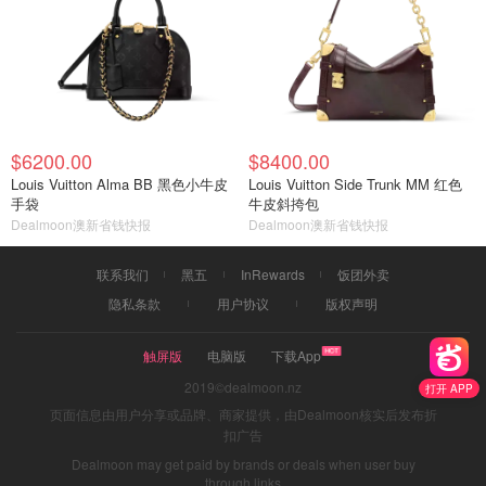
$6200.00
$8400.00
Louis Vuitton Alma BB 黑色小牛皮
Louis Vuitton Side Trunk MM 红色
手袋
牛皮斜挎包
Dealmoon澳新省钱快报
Dealmoon澳新省钱快报
联系我们
黑五
InRewards
饭团外卖
隐私条款
用户协议
版权声明
触屏版
电脑版
下载App
2019©dealmoon.nz
打开 APP
页面信息由用户分享或品牌、商家提供，由Dealmoon核实后发布折
扣广告
Dealmoon may get paid by brands or deals when user buy
through links