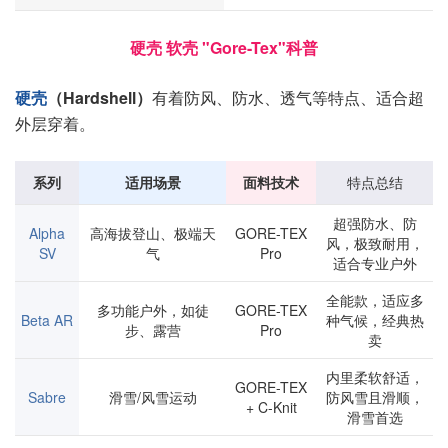
硬壳 软壳 "Gore-Tex"科普
硬壳
（Hardshell）
有着防风、防水、透气等特点、适合超
外层穿着。
系列
适用场景
面料技术
特点总结
超强防水、防
Alpha
高海拔登山、极端天
GORE-TEX
风，极致耐用，
SV
气
Pro
适合专业户外
全能款，适应多
多功能户外，如徒
GORE-TEX
Beta AR
种气候，经典热
步、露营
Pro
卖
内里柔软舒适，
GORE-TEX
Sabre
滑雪/风雪运动
防风雪且滑顺，
+ C-Knit
滑雪首选