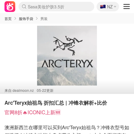
🇳🇿
Sasa美妆护肤3.5折
NZ
lululemon折扣上新
SSENSE年中3折
FreshBeauty好价汇总
Cettire降价+叠9折
WWS Coles超市实拍
viagogo二手票捡漏
Myer超级周末1折
The Outnet奢牌1折起
David Jones 3折起
Flannels大牌1折
Perfumes Club护肤1折
AMIRO返校季6.2折
Amazon折扣汇总
eToro入金$200送$50
Amazon数码好物
ICONIC本周7.5折
ThedoubleF高奢地板价
Moose Knuckles 6折
丝芙兰5折起
EUFY官网3.7折起
Selenichast首饰2折
Trip机票酒店促销
YSL送5件彩妆礼
Amazon家居好物
Amazon美妆护肤
雅漾大喷$8
过敏原检测盒$33
伊索独家赠50ml沐浴露
科颜氏清仓3折
SEALIFE海洋馆门票6折
丝塔芙大白罐$16
订阅Newsletter送香薰
Cult Beauty 6.8折
Harrods圣诞日历2.3折
LN-CC奢牌私促3折
d'Alba空姐喷雾$16
EVE LOM套装逆天2折
Bernardelli独家4折
Adore Beauty 6折起
CT圣诞日历
Mytheresa奢品2.7折
Luxury Escapes 9折
Currentbody美容仪9折
MOON Garden Live
Roborock扫地机3.7折
Tingo Life水杯$24
Valentino官网5折
CR洗发护发6.3折
修丽可套装7.4折
Myer彩妆2件7折
GANNI官网4.5折
Stylevana韩妆4折
Tessabit高奢8.5折
OGX洗护4折
Amazon阿德莱德次日达
卡诗8.5折+赠礼
Philips Hue灯具8折
首页
服饰手袋
男装
来自
dealmoon.nz
05-22更新
Arc'Teryx始祖鸟 折扣汇总 | 冲锋衣解析+比价
官网8折🔥ICONIC上新🆕
澳洲新西兰在哪里可以买到Arc'Teryx始祖鸟？冲锋衣型号如