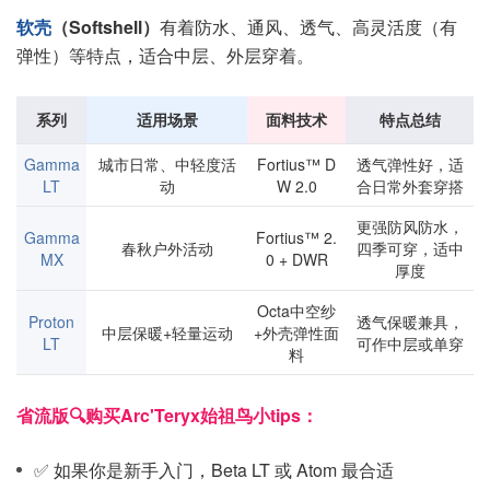
软壳
（Softshell）
有着防水、通风、透气、高灵活度（有
弹性）等特点，适合中层、外层穿着。
系列
适用场景
面料技术
特点总结
Gamma
城市日常、中轻度活
Fortius™ D
透气弹性好，适
LT
动
W 2.0
合日常外套穿搭
更强防风防水，
Gamma
Fortius™ 2.
春秋户外活动
四季可穿，适中
MX
0 + DWR
厚度
Octa中空纱
Proton
透气保暖兼具，
中层保暖+轻量运动
+外壳弹性面
LT
可作中层或单穿
料
省流版🔍购买Arc'Teryx始祖鸟小tips：
✅ 如果你是新手入门，Beta LT 或 Atom 最合适