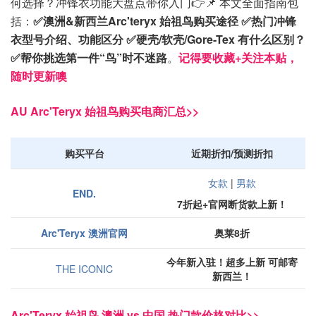
何选择？冲锋衣功能大盘点带你入门👉📌 本文全面指南包
括：
✅澳洲&新西兰Arc'teryx 始祖鸟购买途径 ✅热门冲锋
衣型号介绍、功能区分 ✅硬壳/软壳/Gore-Tex 有什么区别？
✅帮你挑选第一件“鸟”时不迷路
。
记得要收藏+关注本贴，
随时更新噢
AU Arc'Teryx 始祖鸟购买电商汇总>>
购买平台
近期折扣/预测折扣
女款
|
男款
END.
7折起+官网断货款上新！
Arc'Teryx 澳洲官网
奥莱8折
今年新入驻！超多上新 可邮寄
THE ICONIC
新西兰！
Arc'Teryx 始祖鸟 澳洲 vs 中国 热门款价格对比>>