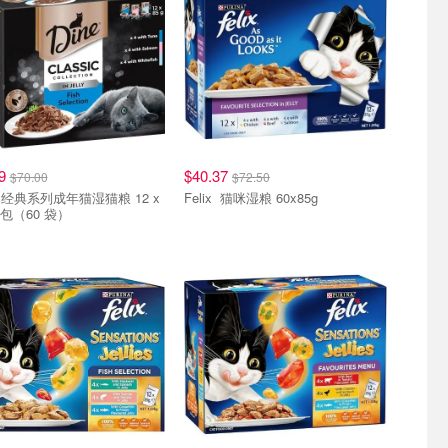
39
$40.37
$70.00
$72.50
x
Felix 猫咪湿粮 60x85g
5包（60 袋）