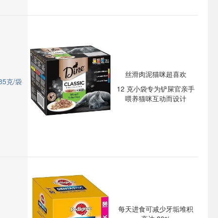
丝滑肉泥猫咪超喜欢
5克/袋
12 克小袋专为铲屎官亲手
喂养猫咪互动而设计
每天进食可减少牙垢堆积