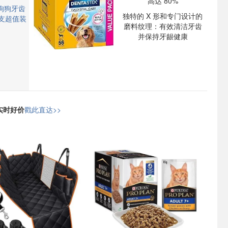
高达 80%
型狗狗牙齿
独特的 X 形和专门设计的
 支超值装
磨料纹理：有效清洁牙齿
并保持牙龈健康
日实时好价
戳此直达>>