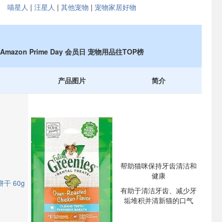
喵星人
|
汪星人
|
其他
宠物
|
宠物家居好物
Amazon Prime Day 会员日 宠物用品往TOP榜
产品图片
简介
帮助猫咪保持牙齿清洁和
健康
饼干 60g
有助于清洁牙齿、减少牙
垢堆积并清新猫的口气