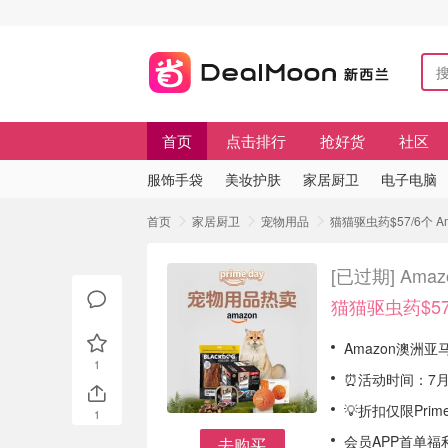
首页
点击排行
抢好货
社区
服饰手袋
美妆护肤
家居厨卫
电子电脑
首页
家居厨卫
宠物用品
猫猫驱虫药$57/6个 Am
[已过期]
Amaz
猫猫驱虫药$57
Amazon澳洲亚
1
⏰活动时间：7月
💡折扣仅限Pr
1
会员APP首单福
去购买