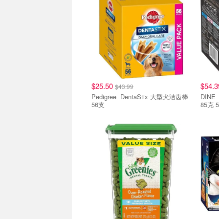
$25.50
$54.
$43.99
Pedigree DentaStix 大型犬洁齿棒
DINE 经典系列成年猫湿猫粮 12 
56支
85克 