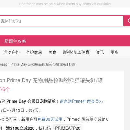
Dealmoon may be paid when users buy items via our links.
新西兰攻略
运动户外
个护健康
美食
影视/演出/体育
资讯
更多
azon Prime Day 宠物用品捡漏🐱🐶猫罐头$1/罐
on Prime Day 宠物用品捡漏🐱🐶猫罐头$1/罐
/6个
马逊
Prime Day 会员日宠物清单！
留言送Prime年度会员>>
7日~7月13日，共7天。
ime会员可享，新用户可
免费30天试用
，Prime会员首单立减$10
利：
满$100立减$20，
折扣码
PRIMEAPP20