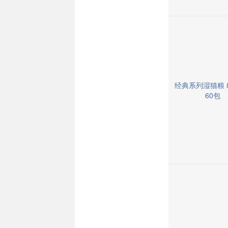
经典系列湿猫粮 8
60包