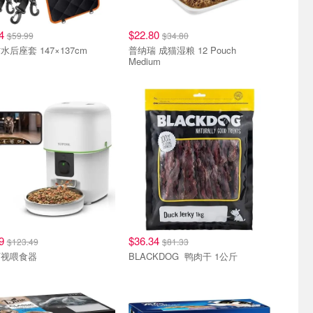
94
$22.80
$59.99
$34.80
后座套 147×137cm
普纳瑞 成猫湿粮 12 Pouch
Medium
49
$36.34
$123.49
$81.33
可视喂食器
BLACKDOG 鸭肉干 1公斤