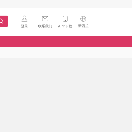
新西兰
登录
联系我们
APP下载
🇺🇸
美国
🇨🇳
中国
🇨🇦
加拿大
扫码下载 App
🇬🇧
英国
Download on the
App Store
🇩🇪
德国
Download the
Android App
🇫🇷
法国
🇮🇹
意大利
🇦🇺
澳洲