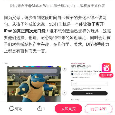
图片来自于@Maker World 瘋子般の小白 ，版权属于原作者
同为父母，码少看到这段时间自己孩子的变化不得不讲两
句。从孩子的成长来说，3D打印机是一个能
让孩子离开
iPad的真正四次元口袋
！谁不想创造自己选择的玩具，这需
要他们选择、创造、耐心等待带来的延迟满足，同时会让孩
子们对机械结构产生兴趣，在几何学、美术、DIY动手能力
上都是有百利而无一害。
打开 APP
立即购买
评论
1
打开 APP