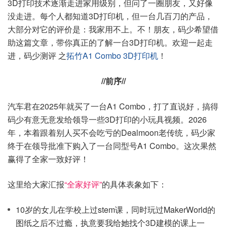
3D打印技术逐渐走进家用级别，但问了一圈朋友，又好像
没走进。每个人都知道3D打印机，但一台几百刀的产品，
大部分对它的评价是：我家用不上。不！朋友，码少希望借
助这篇文章，带你真正的了解一台3D打印机。欢迎一起走
进，码少测评 之
拓竹A1 Combo 3D打印机
！
//前序//
汽车君在2025年就买了一台A1 Combo，打了直说好，搞得
码少有意无意发给领导一些3D打印的小玩具视频。2026
年，本着跟着别人买不会吃亏的Dealmoon老传统，码少家
终于在领导批准下购入了一台同型号A1 Combo。这次果然
赢得了全家一致好评！
这里给大家汇报
“全家好评”
的具体表象如下：
10岁的女儿在学校上过stem课，同时玩过MakerWorld的
图纸之后不过瘾，执意要我给她找个3D建模的课上一