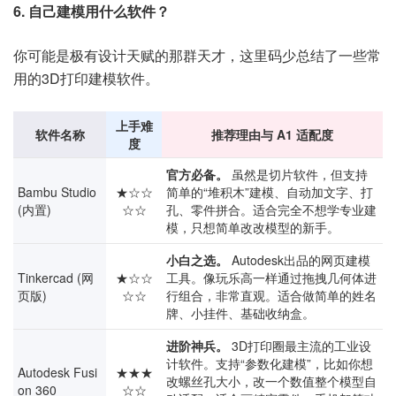
6. 自己建模用什么软件？
你可能是极有设计天赋的那群天才，这里码少总结了一些常
用的3D打印建模软件。
上手难
软件名称
推荐理由与 A1 适配度
度
官方必备。
虽然是切片软件，但支持
Bambu Studio
★☆☆
简单的“堆积木”建模、自动加文字、打
(内置)
☆☆
孔、零件拼合。适合完全不想学专业建
模，只想简单改改模型的新手。
小白之选。
Autodesk出品的网页建模
Tinkercad (网
★☆☆
工具。像玩乐高一样通过拖拽几何体进
页版)
☆☆
行组合，非常直观。适合做简单的姓名
牌、小挂件、基础收纳盒。
进阶神兵。
3D打印圈最主流的工业设
计软件。支持“参数化建模”，比如你想
Autodesk Fusi
★★★
改螺丝孔大小，改一个数值整个模型自
on 360
☆☆