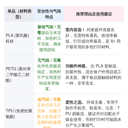
单品（材料类
安全性与气味
推荐理由及使用建议
型）
特点
极低气味 / 无
室内首选！
对家庭环境最友
毒
源自玉米淀
PLA (聚乳酸)
好，无需特殊通风。收缩率极
粉，加热时几
耗材
低，打印成功率最高，是 A1 用
乎无味，偶有
户最常用的多色打印材料。
微弱甜味。
无气味 / 无毒
化学性质极其
功能件神器。
比 PLA 更耐温、
PETG (聚对苯
稳定，加热时
抗紫外线，适合做户外用品或工
二甲酸乙二醇
不产生明显异
具支架。属于食品接触级材料的
酯)
味或有害烟
一种，非常安全。
雾。
低气味 / 无毒
柔性之选。
环保无毒，常用于
正常打印几乎
制作手机壳、鞋底等。注意：T
TPU (热塑性聚
无味，但极少
PU 易吸湿，建议开封后配合干
氨酯)
数人在高温下
燥盒使用，否则打印时可能因水
会闻到轻微塑
分产生少量烟气。
料味。