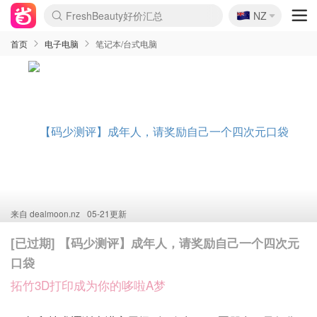
🇳🇿
Cettire降价+叠9折
NZ
lululemon折扣上新
Sasa美妆护肤3.5折
SSENSE年中3折
FreshBeauty好价汇总
WWS Coles超市实拍
viagogo二手票捡漏
Myer超级周末1折
The Outnet奢牌1折起
David Jones 3折起
Flannels大牌1折
Perfumes Club护肤1折
AMIRO返校季6.2折
Amazon折扣汇总
eToro入金$200送$50
Amazon数码好物
ICONIC本周7.5折
ThedoubleF高奢地板价
Moose Knuckles 6折
丝芙兰5折起
EUFY官网3.7折起
Selenichast首饰2折
Trip机票酒店促销
YSL送5件彩妆礼
Amazon家居好物
Amazon美妆护肤
雅漾大喷$8
过敏原检测盒$33
伊索独家赠50ml沐浴露
科颜氏清仓3折
SEALIFE海洋馆门票6折
丝塔芙大白罐$16
订阅Newsletter送香薰
Cult Beauty 6.8折
Harrods圣诞日历2.3折
LN-CC奢牌私促3折
d'Alba空姐喷雾$16
EVE LOM套装逆天2折
Bernardelli独家4折
Adore Beauty 6折起
CT圣诞日历
Mytheresa奢品2.7折
Luxury Escapes 9折
Currentbody美容仪9折
MOON Garden Live
Roborock扫地机3.7折
Tingo Life水杯$24
Valentino官网5折
CR洗发护发6.3折
修丽可套装7.4折
Myer彩妆2件7折
GANNI官网4.5折
Stylevana韩妆4折
Tessabit高奢8.5折
OGX洗护4折
Amazon阿德莱德次日达
卡诗8.5折+赠礼
Philips Hue灯具8折
首页
电子电脑
笔记本/台式电脑
来自
dealmoon.nz
05-21更新
[已过期] 【码少测评】成年人，请奖励自己一个四次元
口袋
拓竹3D打印成为你的哆啦A梦