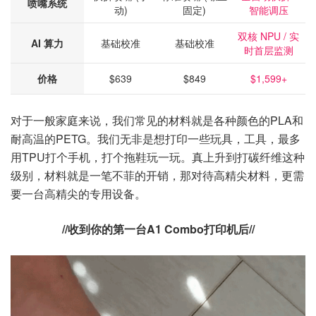
喷嘴系统
动)
固定)
智能调压
双核 NPU / 实
AI 算力
基础校准
基础校准
时首层监测
价格
$639
$849
$1,599+
对于一般家庭来说，我们常见的材料就是各种颜色的PLA和
耐高温的PETG。我们无非是想打印一些玩具，工具，最多
用TPU打个手机，打个拖鞋玩一玩。真上升到打碳纤维这种
级别，材料就是一笔不菲的开销，那对待高精尖材料，更需
要一台高精尖的专用设备。
//收到你的第一台A1 Combo打印机后//