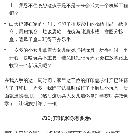
上。我忍不住畅想这孩子是不是未来会成为一个机械工程
师？
白天码嫂在家的时间，打印了很多家中的收纳用品，纸巾
盒，厨房纸盒，垃圾袋箱，洗碗海绵漏水槽，拼图分拣
盒，嗑瓜子盒....玩得不亦乐乎。
一岁多的小女儿拿着大女儿给她打得玩具，玩得那叫一个
开心，是啥玩具不重要，谁又能拒绝每天都会在放学路上
收到一个新玩具呢？
在我入手的这一周时间，家里这三位的打印需求排产已经霸
占了打印机一周多，我除了试机时候打了个解压小玩具，后
面就没捞着用。（然后这玩具大女儿居然拿到学校$1卖给同
学了，让码嫂批评了一顿）
//3D打印机和你有多远//
无数人可能会嘀咕，3D打印？我可不会做图纸，也看不