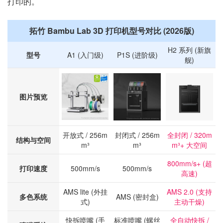
打印的。
拓竹 Bambu Lab 3D 打印机型号对比 (2026版)
H2 系列 (新旗
型号
A1 (入门级)
P1S (进阶级)
舰)
图片预览
开放式 / 256m
封闭式 / 256m
全封闭 / 320m
结构与空间
m³
m³
m³+ 大空间
800mm/s+ (超
打印速度
500mm/s
500mm/s
高速)
AMS lite (外挂
AMS 2.0 (支持
多色系统
AMS (密封盒)
式)
主动干燥)
快拆喷嘴 (手
标准喷嘴 (螺丝
全自动快拆 /