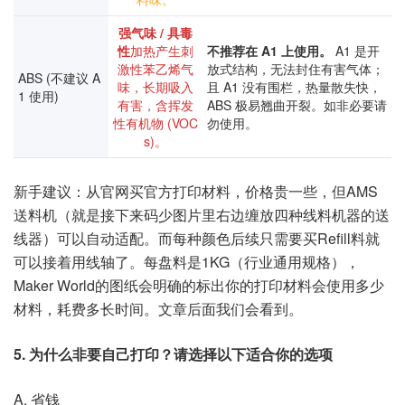
强气味 / 具毒
性
加热产生刺
不推荐在 A1 上使用。
A1 是开
激性苯乙烯气
放式结构，无法封住有害气体；
ABS (不建议 A
味，长期吸入
且 A1 没有围栏，热量散失快，
1 使用)
有害，含挥发
ABS 极易翘曲开裂。如非必要请
性有机物 (VOC
勿使用。
s)。
新手建议：从官网买官方打印材料，价格贵一些，但AMS
送料机（就是接下来码少图片里右边缠放四种线料机器的送
线器）可以自动适配。而每种颜色后续只需要买Refill料就
可以接着用线轴了。每盘料是1KG（行业通用规格），
Maker World的图纸会明确的标出你的打印材料会使用多少
材料，耗费多长时间。文章后面我们会看到。
5. 为什么非要自己打印？请选择以下适合你的选项
A. 省钱