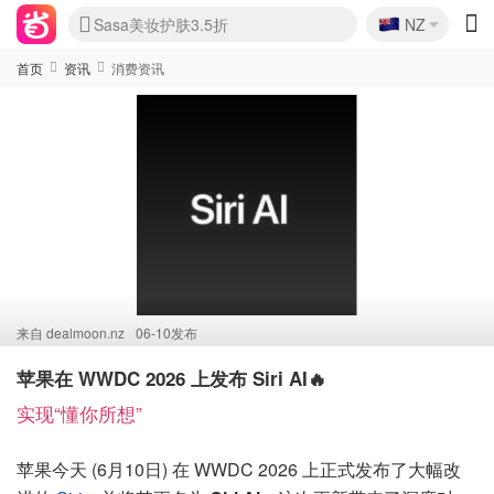
🇳🇿
Sasa美妆护肤3.5折
NZ
lululemon折扣上新
SSENSE年中2.5折
FreshBeauty好价汇总
Cettire降价+叠9折
WWS Coles超市实拍
viagogo二手票捡漏
Myer超级周末
The Outnet奢牌1折起
David Jones 3折起
Flannels大牌1折
Perfumes Club护肤1折
AMIRO面罩$251
Amazon折扣汇总
eToro入金$200送$50
Amazon数码好物
ICONIC本周7.5折
ThedoubleF高奢地板价
Moose Knuckles 6折
丝芙兰5折起
EUFY摄像头$98
Selenichast首饰2折
Trip机票酒店促销
YSL送5件彩妆礼
Amazon家居好物
Amazon美妆护肤
雅漾大喷$8
过敏原检测盒$33
伊索独家赠50ml沐浴露
科颜氏高保湿面霜$29
SEALIFE海洋馆门票6折
丝塔芙大白罐$16
订阅Newsletter送香薰
Cult Beauty 6.8折
Harrods圣诞日历$525
LN-CC奢牌私促3折
d'Alba空姐喷雾$16
EVE LOM套装£56
Bernardelli独家4折
Adore Beauty 6折起
CT圣诞日历
Mytheresa奢品2.7折
Luxury Escapes 9折
Currentbody美容仪$881
MOON Garden Live
Roborock扫地机$649
Tingo Life水杯$24
Valentino官网5折
CR洗护套装$23
修丽可4件套$159
Myer彩妆2件7折
GANNI官网4.5折
Stylevana韩妆4折
Tessabit高奢8.5折
OGX洗发水$11
Amazon阿德莱德次日达
卡诗8.5折+赠礼
Philips Hue灯具8折
首页
资讯
消费资讯
来自
dealmoon.nz
06-10发布
苹果在 WWDC 2026 上发布 Siri AI🔥
实现“懂你所想”
苹果今天 (6月10日) 在 WWDC 2026 上正式发布了大幅改