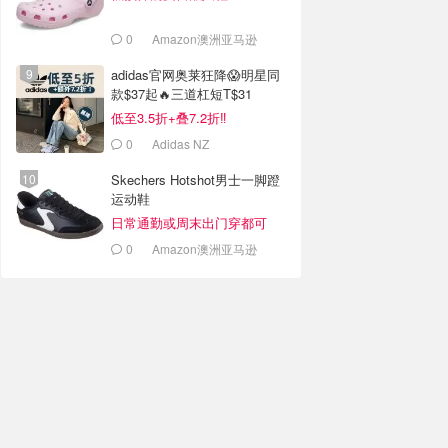
0
Amazon澳洲亚马逊
adidas官网奥莱狂降😱明星同
款$37起🔥三道杠短T$31
低至3.5折+叠7.2折‼️
0
Adidas NZ
Skechers Hotshot男士一脚蹬
运动鞋
日常通勤或周末出门穿都可
0
Amazon澳洲亚马逊