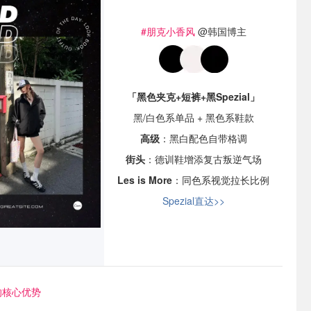
#朋克小香风
@韩国博主
「黑色夹克+短裤+黑Spezial」
黑/白色系单品 + 黑色系鞋款
高级
：黑白配色自带格调
街头
：德训鞋增添复古叛逆气场
Les is More
：同色系视觉拉长比例
Spezial直达>>
l的核心优势