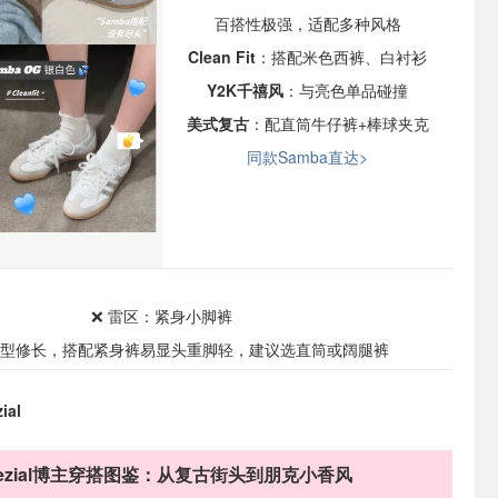
百搭性极强，适配多种风格
Clean Fit
：搭配米色西裤、白衬衫
Y2K千禧风
：与亮色单品碰撞
美式复古
：配直筒牛仔裤+棒球夹克
同款Samba直达>
❌ 雷区：紧身小脚裤
a鞋型修长，搭配紧身裤易显头重脚轻，建议选直筒或阔腿裤
ial
pezial博主穿搭图鉴：从复古街头到朋克小香风