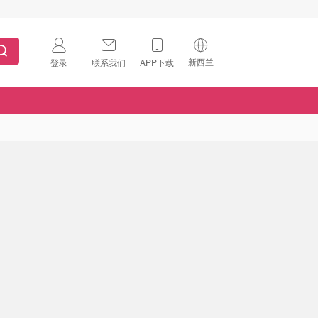
新西兰
登录
联系我们
APP下载
🇺🇸
美国
🇨🇳
中国
🇨🇦
加拿大
扫码下载 App
🇬🇧
英国
Download on the
App Store
🇩🇪
德国
Download the
Android App
🇫🇷
法国
🇮🇹
意大利
🇦🇺
澳洲