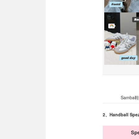
Samb
2、Handball Spez
S