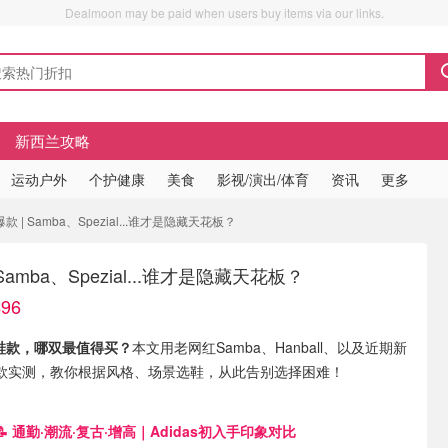
Dealmoon may be paid when users buy items via our links.
新西兰攻略
运动户外
个护健康
美食
影视/演出/体育
资讯
更多
 | Samba、Spezial...谁才是隐藏天花板？
Samba、Spezial...谁才是隐藏天花板？
96
典鞋款，哪双最值得买？
本文用老网红Samba、Hanball、以及近期新
鞋4款实测，教你根据风格、场景选鞋，从此告别选择困难！
📝 通勤·潮流·复古·增高｜Adidas初入手印象对比