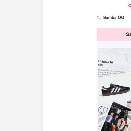
1、Samba OG
S