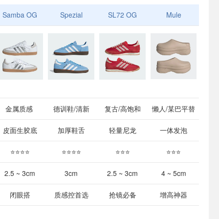
Samba OG
Spezial
SL72 OG
Mule
金属质感
德训鞋/清新
复古/高饱和
懒人/某巴平替
皮面生胶底
加厚鞋舌
轻量尼龙
一体发泡
⭐⭐⭐⭐
⭐⭐⭐⭐
⭐⭐⭐
⭐⭐⭐
2.5 ~ 3cm
3cm
2.5 ~ 3cm
4 ~ 5cm
闭眼搭
质感控首选
抢镜必备
增高神器