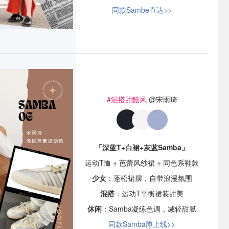
同款Sambe直达>>
#混搭甜酷风
@宋雨琦
「深蓝T+白裙+灰蓝Samba」
运动T恤 + 芭蕾风纱裙 + 同色系鞋款
少女
：蓬松裙摆，自带浪漫氛围
混搭
：运动T平衡裙装甜美
休闲
：Samba凝练色调，减轻甜腻
同款Samba蹲上线>>