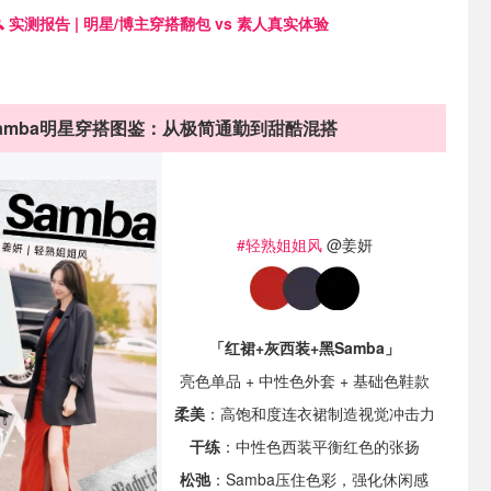
🔍 实测报告 | 明星/博主穿搭翻包 vs 素人真实体验
amba明星穿搭图鉴：从极简通勤到甜酷混搭
#轻熟姐姐风
@姜妍
「红裙+灰西装+黑Samba」
亮色单品 + 中性色外套 + 基础色鞋款
柔美
：高饱和度连衣裙制造视觉冲击力
干练
：中性色西装平衡红色的张扬
松弛
：Samba压住色彩，强化休闲感