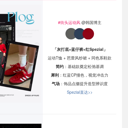
#街头运动风
@韩国博主
「灰打底+蓝仔裤+红Spezial」
运动T恤 + 芭蕾风纱裙 + 同色系鞋款
简约
：基础款奠定松弛基调
犀利
：红蓝CP撞色，视觉冲击力
气场
：饰品点缀提升造型辨识度
Spezial直达>>