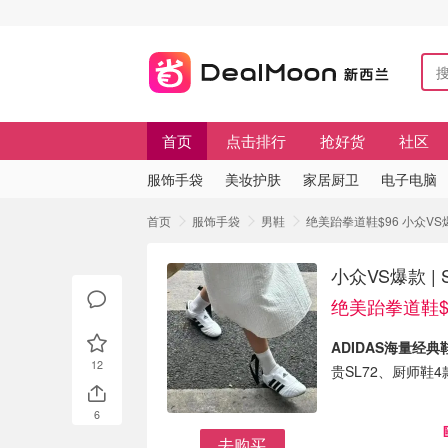
首页
点击排行
抢好货
社区
服饰手袋
美妆护肤
家居厨卫
电子电脑
首页
服饰手袋
男鞋
绝美跆拳道鞋$96 小众VS爆款
小众VS爆款 | 
绝美跆拳道鞋$
ADIDAS海量经
12
贵SL72、厨师
6
去购买