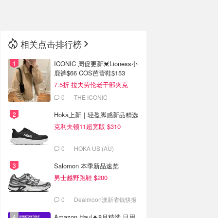
🇳🇿
新西兰
相关点击排行榜
ICONIC 周促更新💓Lioness小
鹿裤$66 COS芭蕾鞋$153
7.5折 拉夫劳伦老干部夹克
$419
0
THE ICONIC
Hoka上新｜轻盈脚感新品精选
克利夫顿11超宽版 $310
0
HOKA US (AU)
Salomon 本季新品速览
男士越野跑鞋 $200
0
Dealmoon澳新省钱快报
Amazon Haul🔥8月精选 日用