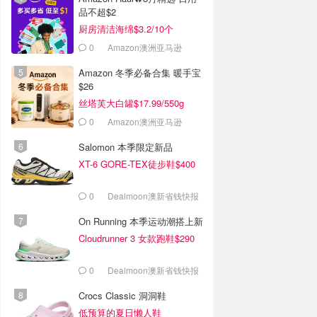
品不超$2
厨房清洁海绵$3.2/10个
0
Amazon澳洲亚马逊
Amazon 冬季必备合集 暖手宝
$26
丝塔芙大白罐$17.99/550g
0
Amazon澳洲亚马逊
Salomon 本季限定新品
XT-6 GORE-TEX徒步鞋$400
0
Dealmoon澳新省钱快报
On Running 本季运动潮搭上新
Cloudrunner 3 女款跑鞋$290
0
Dealmoon澳新省钱快报
Crocs Classic 洞洞鞋
低预算的夏日懒人鞋