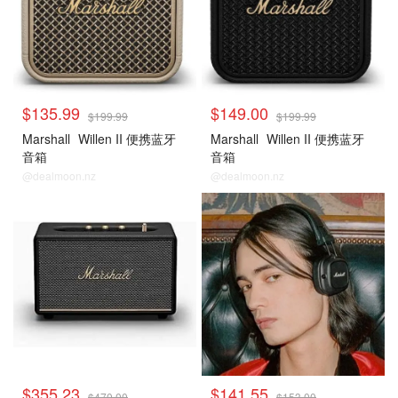
$135.99
$149.00
$199.99
$199.99
Marshall
Willen II 便携蓝牙
Marshall
Willen II 便携蓝牙
音箱
音箱
@dealmoon.nz
@dealmoon.nz
$355.23
$141.55
$470.00
$153.00