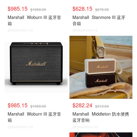
$985.15
$628.15
$1069.00
$679.00
Marshall
Woburn III 蓝牙音
Marshall
Stanmore III 蓝牙
箱
音箱
@dealmoon.nz
@dealmoon.nz
$985.15
$282.24
$1069.00
$313.64
Marshall
Woburn III 蓝牙音
Marshall
Middleton 防水便携
箱
蓝牙音响
@dealmoon.nz
@dealmoon.nz