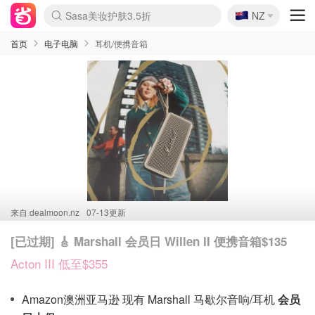
🇳🇿
Sasa美妆护肤3.5折
NZ
lululemon折扣上新
SSENSE年中2.5折
FreshBeauty好价汇总
Cettire降价+叠9折
WWS Coles超市实拍
viagogo二手票捡漏
Myer超级周末
The Outnet奢牌1折起
David Jones 3折起
Flannels大牌1折
Perfumes Club护肤1折
AMIRO面罩$251
Amazon折扣汇总
eToro入金$200送$50
Amazon数码好物
ICONIC本周7.5折
ThedoubleF高奢地板价
Moose Knuckles 6折
丝芙兰5折起
EUFY摄像头$98
Selenichast首饰2折
Trip机票酒店促销
YSL送5件彩妆礼
Amazon家居好物
Amazon美妆护肤
雅漾大喷$8
过敏原检测盒$33
伊索独家赠50ml沐浴露
科颜氏高保湿面霜$29
SEALIFE海洋馆门票6折
丝塔芙大白罐$16
订阅Newsletter送香薰
Cult Beauty 6.8折
Harrods圣诞日历$525
LN-CC奢牌私促3折
d'Alba空姐喷雾$16
EVE LOM套装£56
Bernardelli独家4折
Adore Beauty 6折起
CT圣诞日历
Mytheresa奢品2.7折
Luxury Escapes 9折
Currentbody美容仪$881
MOON Garden Live
Roborock扫地机$649
Tingo Life水杯$24
Valentino官网5折
CR洗护套装$23
修丽可4件套$159
Myer彩妆2件7折
GANNI官网4.5折
Stylevana韩妆4折
Tessabit高奢8.5折
OGX洗发水$11
Amazon阿德莱德次日达
卡诗8.5折+赠礼
Philips Hue灯具8折
首页
电子电脑
耳机/便携音箱
来自
dealmoon.nz
07-13更新
[已过期] 🎸 Marshall 会员日 Willen II 便携音箱$135
Acton III 低至$355
Amazon澳洲亚马逊 现有 Marshall 马歇尔音响/耳机
会员