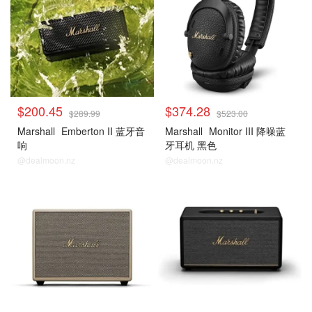
$200.45
$374.28
$289.99
$523.00
Marshall
Emberton II 蓝牙音
Marshall
Monitor III 降噪蓝
响
牙耳机 黑色
@dealmoon.nz
@dealmoon.nz