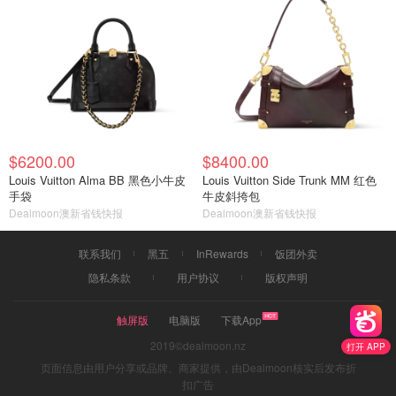
$6200.00
$8400.00
Louis Vuitton Alma BB 黑色小牛皮
Louis Vuitton Side Trunk MM 红色
手袋
牛皮斜挎包
Dealmoon澳新省钱快报
Dealmoon澳新省钱快报
联系我们
黑五
InRewards
饭团外卖
隐私条款
用户协议
版权声明
触屏版
电脑版
下载App
2019©dealmoon.nz
打开 APP
页面信息由用户分享或品牌、商家提供，由Dealmoon核实后发布折
扣广告