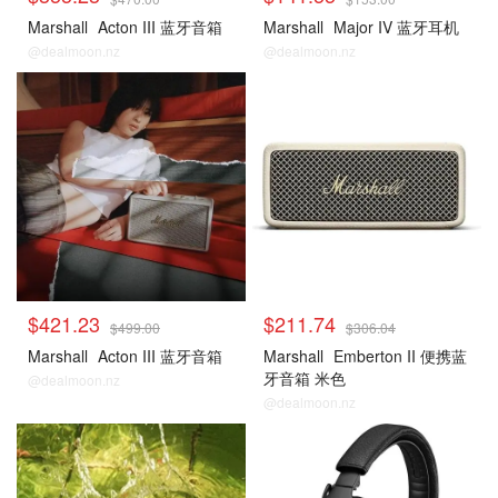
Marshall
Acton III 蓝牙音箱
Marshall
Major IV 蓝牙耳机
@dealmoon.nz
@dealmoon.nz
$421.23
$211.74
$499.00
$306.04
Marshall
Acton III 蓝牙音箱
Marshall
Emberton II 便携蓝
牙音箱 米色
@dealmoon.nz
@dealmoon.nz