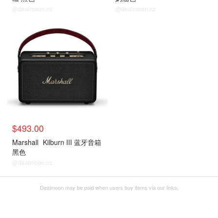
@dealmoon.nz
@dealmoon.nz
$493.00
Marshall
Kilburn III 蓝牙音箱
黑色
@dealmoon.nz
Dealmoon may be paid when users buy items via our links.