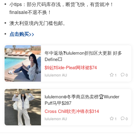
小tips：部分尺码库存浅，断货飞快，有货就冲！
finalsale不退不换！
澳大利亚境内无门槛包邮。
点击购买>>
年中返场❓️lululemon折扣区大更新 好多
Define💥
$9起❗️Side-Pleat网球裙$74
1
0
lululemon AU
lululemon❄️冬季商店热卖榜🏆Wunder
Puff马甲$287
Cross Chill软壳冲锋衣$314
1
0
lululemon AU