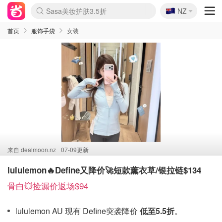
🇳🇿
Sasa美妆护肤3.5折
NZ
lululemon折扣上新
SSENSE年中2.5折
FreshBeauty好价汇总
Cettire降价+叠9折
WWS Coles超市实拍
viagogo二手票捡漏
Myer超级周末
The Outnet奢牌1折起
David Jones 3折起
Flannels大牌1折
Perfumes Club护肤1折
AMIRO面罩$251
Amazon折扣汇总
eToro入金$200送$50
Amazon数码好物
ICONIC本周7.5折
ThedoubleF高奢地板价
Moose Knuckles 6折
丝芙兰5折起
EUFY摄像头$98
Selenichast首饰2折
Trip机票酒店促销
YSL送5件彩妆礼
Amazon家居好物
Amazon美妆护肤
雅漾大喷$8
过敏原检测盒$33
伊索独家赠50ml沐浴露
科颜氏高保湿面霜$29
SEALIFE海洋馆门票6折
丝塔芙大白罐$16
订阅Newsletter送香薰
Cult Beauty 6.8折
Harrods圣诞日历$525
LN-CC奢牌私促3折
d'Alba空姐喷雾$16
EVE LOM套装£56
Bernardelli独家4折
Adore Beauty 6折起
CT圣诞日历
Mytheresa奢品2.7折
Luxury Escapes 9折
Currentbody美容仪$881
MOON Garden Live
Roborock扫地机$649
Tingo Life水杯$24
Valentino官网5折
CR洗护套装$23
修丽可4件套$159
Myer彩妆2件7折
GANNI官网4.5折
Stylevana韩妆4折
Tessabit高奢8.5折
OGX洗发水$11
Amazon阿德莱德次日达
卡诗8.5折+赠礼
Philips Hue灯具8折
首页
服饰手袋
女装
来自
dealmoon.nz
07-09更新
lululemon🔥Define又降价🚀短款薰衣草/银拉链$134
骨白💥捡漏价返场$94
lululemon AU 现有 Define突袭降价
低至5.5折
。