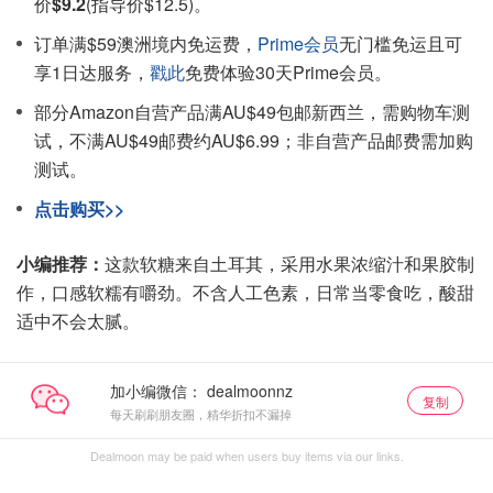
价
$9.2
(指导价$12.5)。
订单满$59澳洲境内免运费，
Prime会员
无门槛免运且可
享1日达服务，
戳此
免费体验30天Prime会员。
部分Amazon自营产品满AU$49包邮新西兰，需购物车测
试，不满AU$49邮费约AU$6.99；非自营产品邮费需加购
测试。
点击购买>>
小编推荐：
这款软糖来自土耳其，采用水果浓缩汁和果胶制
作，口感软糯有嚼劲。不含人工色素，日常当零食吃，酸甜
适中不会太腻。
加小编微信：
复制
每天刷刷朋友圈，精华折扣不漏掉
Dealmoon may be paid when users buy items via our links.