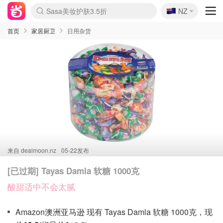
🇳🇿
Sasa美妆护肤3.5折
NZ
lululemon折扣上新
SSENSE年中2.5折
FreshBeauty好价汇总
Cettire降价+叠9折
WWS Coles超市实拍
viagogo二手票捡漏
Myer超级周末
The Outnet奢牌1折起
David Jones 3折起
Flannels大牌1折
Perfumes Club护肤1折
AMIRO面罩$251
Amazon折扣汇总
eToro入金$200送$50
Amazon数码好物
ICONIC本周7.5折
ThedoubleF高奢地板价
Moose Knuckles 6折
丝芙兰5折起
EUFY摄像头$98
Selenichast首饰2折
Trip机票酒店促销
YSL送5件彩妆礼
Amazon家居好物
Amazon美妆护肤
雅漾大喷$8
过敏原检测盒$33
伊索独家赠50ml沐浴露
科颜氏高保湿面霜$29
SEALIFE海洋馆门票6折
丝塔芙大白罐$16
订阅Newsletter送香薰
Cult Beauty 6.8折
Harrods圣诞日历$525
LN-CC奢牌私促3折
d'Alba空姐喷雾$16
EVE LOM套装£56
Bernardelli独家4折
Adore Beauty 6折起
CT圣诞日历
Mytheresa奢品2.7折
Luxury Escapes 9折
Currentbody美容仪$881
MOON Garden Live
Roborock扫地机$649
Tingo Life水杯$24
Valentino官网5折
CR洗护套装$23
修丽可4件套$159
Myer彩妆2件7折
GANNI官网4.5折
Stylevana韩妆4折
Tessabit高奢8.5折
OGX洗发水$11
Amazon阿德莱德次日达
卡诗8.5折+赠礼
Philips Hue灯具8折
首页
家居厨卫
日用杂货
来自
dealmoon.nz
05-22发布
[已过期] Tayas Damla 软糖 1000克
酸甜适中不会太腻
Amazon澳洲亚马逊 现有 Tayas Damla 软糖 1000克，现