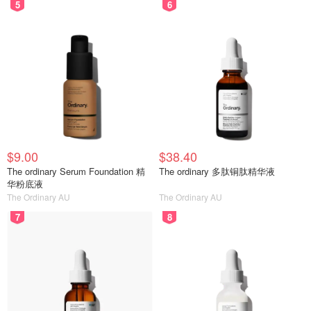
5
6
$9.00
$38.40
The ordinary Serum Foundation 精
The ordinary 多肽铜肽精华液
华粉底液
The Ordinary AU
The Ordinary AU
7
8