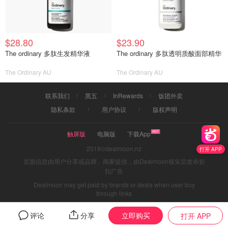
$28.80
$23.90
The ordinary 多肽生发精华液
The ordinary 多肽透明质酸面部精华
The Ordinary AU
The Ordinary AU
联系我们
黑五
InRewards
饭团外卖
隐私条款
用户协议
版权声明
触屏版
电脑版
下载App
2019©dealmoon.nz
打开 APP
页面信息由用户分享或品牌、商家提供，由Dealmoon核实后发布折
扣广告
Dealmoon may get paid by brands or deals when user buy
through links
立即购买
评论
分享
打开 APP