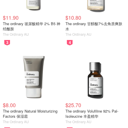
$11.90
$10.80
The ordinary 玻尿酸精华 2% B5 神
The ordinary 甘醇酸7%去角质爽肤
经酰胺
水
The Ordinary AU
The Ordinary AU
3
4
$8.00
$25.70
The ordinary Natural Moisturizing
The ordinary Volufiline 92% Pal-
Factors 保湿霜
Isoleucine 丰盈精华
The Ordinary AU
The Ordinary AU