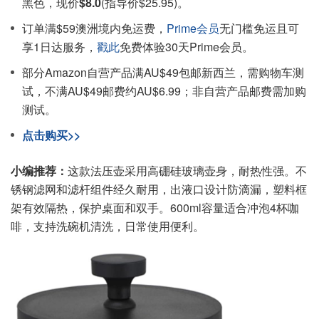
黑色，现价
$8.0
(指导价$25.95)。
订单满$59澳洲境内免运费，
Prime会员
无门槛免运且可
享1日达服务，
戳此
免费体验30天Prime会员。
部分Amazon自营产品满AU$49包邮新西兰，需购物车测
试，不满AU$49邮费约AU$6.99；非自营产品邮费需加购
测试。
点击购买>>
小编推荐：
这款法压壶采用高硼硅玻璃壶身，耐热性强。不
锈钢滤网和滤杆组件经久耐用，出液口设计防滴漏，塑料框
架有效隔热，保护桌面和双手。600ml容量适合冲泡4杯咖
啡，支持洗碗机清洗，日常使用便利。