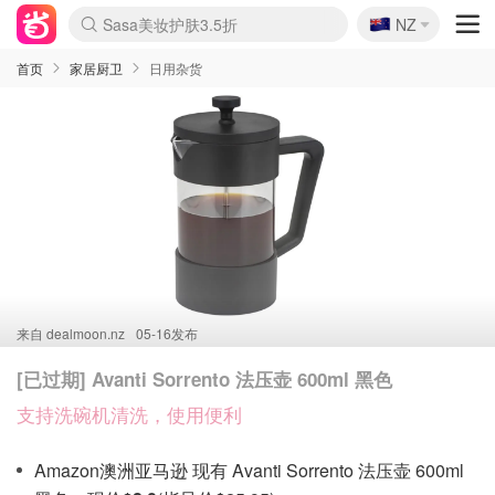
🇳🇿
Sasa美妆护肤3.5折
NZ
lululemon折扣上新
SSENSE年中2.5折
FreshBeauty好价汇总
Cettire降价+叠9折
WWS Coles超市实拍
viagogo二手票捡漏
Myer超级周末
The Outnet奢牌1折起
David Jones 3折起
Flannels大牌1折
Perfumes Club护肤1折
AMIRO面罩$251
Amazon折扣汇总
eToro入金$200送$50
Amazon数码好物
ICONIC本周7.5折
ThedoubleF高奢地板价
Moose Knuckles 6折
丝芙兰5折起
EUFY摄像头$98
Selenichast首饰2折
Trip机票酒店促销
YSL送5件彩妆礼
Amazon家居好物
Amazon美妆护肤
雅漾大喷$8
过敏原检测盒$33
伊索独家赠50ml沐浴露
科颜氏高保湿面霜$29
SEALIFE海洋馆门票6折
丝塔芙大白罐$16
订阅Newsletter送香薰
Cult Beauty 6.8折
Harrods圣诞日历$525
LN-CC奢牌私促3折
d'Alba空姐喷雾$16
EVE LOM套装£56
Bernardelli独家4折
Adore Beauty 6折起
CT圣诞日历
Mytheresa奢品2.7折
Luxury Escapes 9折
Currentbody美容仪$881
MOON Garden Live
Roborock扫地机$649
Tingo Life水杯$24
Valentino官网5折
CR洗护套装$23
修丽可4件套$159
Myer彩妆2件7折
GANNI官网4.5折
Stylevana韩妆4折
Tessabit高奢8.5折
OGX洗发水$11
Amazon阿德莱德次日达
卡诗8.5折+赠礼
Philips Hue灯具8折
首页
家居厨卫
日用杂货
来自
dealmoon.nz
05-16发布
[已过期] Avanti Sorrento 法压壶 600ml 黑色
支持洗碗机清洗，使用便利
Amazon澳洲亚马逊 现有 Avanti Sorrento 法压壶 600ml