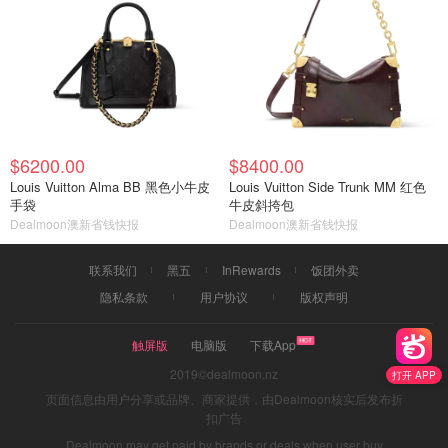
$6200.00
$8400.00
Louis Vuitton Alma BB 黑色小牛皮
Louis Vuitton Side Trunk MM 红色
手袋
牛皮斜挎包
Dealmoon澳新省钱快报
Dealmoon澳新省钱快报
联系我们
黑五
InRewards
饭团外卖
隐私条款
用户协议
版权声明
触屏版
电脑版
下载App
2019©dealmoon.nz
打开 APP
页面信息由用户分享或品牌、商家提供，由Dealmoon核实后发布折
扣广告
Dealmoon may get paid by brands or deals when user buy