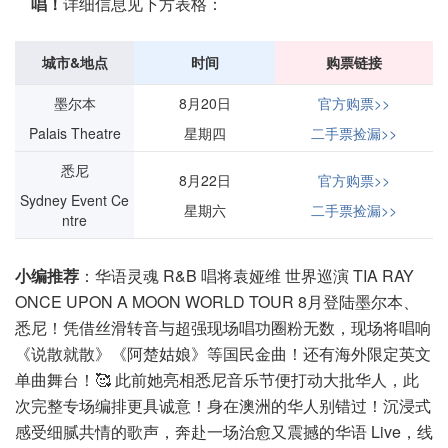
唱！
详细信息见下方表格：
城市&地点
时间
购票链接
墨尔本
8月20日
官方购票>>
Palais Theatre
星期四
二手票捡漏>>
悉尼
8月22日
官方购票>>
Sydney Event Ce
星期六
二手票捡漏>>
ntre
小编推荐
：华语灵魂 R&B 唱将袁娅维 世界巡演 TIA RAY
ONCE UPON A MOON WORLD TOUR 8月登陆墨尔本、
悉尼！凭借丝滑转音与超强现场唱功圈粉无数，现场将唱响
《说散就散》《阿楚姑娘》等国民金曲！还有海外限定英文
单曲舞台！🥰 此前她亮相悉尼音乐节便打动大批华人，此
次完整专场编排更具诚意！身在澳洲的华人别错过！沉浸式
感受细腻共情的歌声，奔赴一场治愈又震撼的华语 Live，线