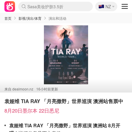
🇳🇿
Sasa美妆护肤3.5折
NZ
lululemon折扣上新
SSENSE年中3折
FreshBeauty好价汇总
Cettire降价+叠9折
WWS Coles超市实拍
viagogo二手票捡漏
Myer超级周末1折
The Outnet奢牌1折起
David Jones 3折起
Flannels大牌1折
Perfumes Club护肤1折
AMIRO返校季6.2折
Amazon折扣汇总
eToro入金$200送$50
Amazon数码好物
ICONIC本周7.5折
ThedoubleF高奢地板价
Moose Knuckles 6折
丝芙兰5折起
EUFY官网3.7折起
Selenichast首饰2折
Trip机票酒店促销
YSL送5件彩妆礼
Amazon家居好物
Amazon美妆护肤
雅漾大喷$8
过敏原检测盒$33
伊索独家赠50ml沐浴露
科颜氏清仓3折
SEALIFE海洋馆门票6折
丝塔芙大白罐$16
订阅Newsletter送香薰
Cult Beauty 6.8折
Harrods圣诞日历2.3折
LN-CC奢牌私促3折
d'Alba空姐喷雾$16
EVE LOM套装逆天2折
Bernardelli独家4折
Adore Beauty 6折起
CT圣诞日历
Mytheresa奢品2.7折
Luxury Escapes 9折
Currentbody美容仪9折
MOON Garden Live
Roborock扫地机3.7折
Tingo Life水杯$24
Valentino官网5折
CR洗发护发6.3折
修丽可套装7.4折
Myer彩妆2件7折
GANNI官网4.5折
Stylevana韩妆4折
Tessabit高奢8.5折
OGX洗护4折
Amazon阿德莱德次日达
卡诗8.5折+赠礼
Philips Hue灯具8折
首页
影视/演出/体育
演出和活动
来自
dealmoon.nz
16小时前更新
袁娅维 TIA RAY 「月亮撒野」世界巡演 澳洲站售票中
8月20日墨尔本 22日悉尼
袁娅维 TIA RAY 「月亮撒野」世界巡演 澳洲站 8月开