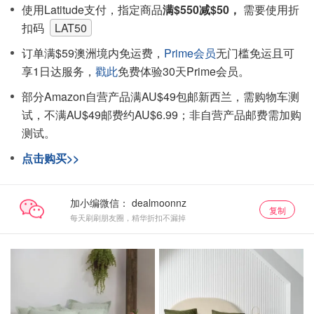
使用Latitude支付，指定商品
满$550减$50，
需要使用折
扣码
LAT50
订单满$59澳洲境内免运费，
Prime会员
无门槛免运且可
享1日达服务，
戳此
免费体验30天Prime会员。
部分Amazon自营产品满AU$49包邮新西兰，需购物车测
试，不满AU$49邮费约AU$6.99；非自营产品邮费需加购
测试。
点击购买>>
加小编微信：
复制
每天刷刷朋友圈，精华折扣不漏掉