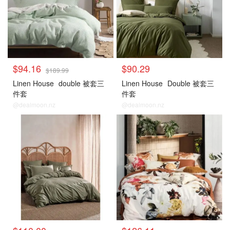
$94.16
$90.29
$189.99
Linen House
double 被套三
Linen House
Double 被套三
件套
件套
@dealmoon.nz
@dealmoon.nz