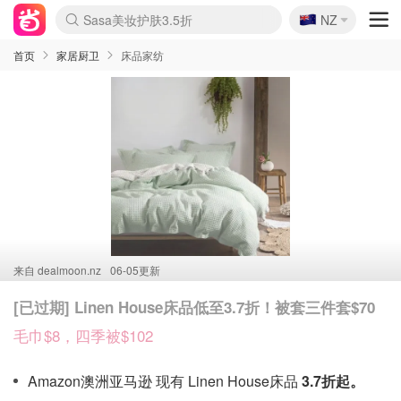
🇳🇿
Sasa美妆护肤3.5折
NZ
lululemon折扣上新
SSENSE年中2.5折
FreshBeauty好价汇总
Cettire降价+叠9折
WWS Coles超市实拍
viagogo二手票捡漏
Myer超级周末
The Outnet奢牌1折起
David Jones 3折起
Flannels大牌1折
Perfumes Club护肤1折
AMIRO面罩$251
Amazon折扣汇总
eToro入金$200送$50
Amazon数码好物
ICONIC本周7.5折
ThedoubleF高奢地板价
Moose Knuckles 6折
丝芙兰5折起
EUFY摄像头$98
Selenichast首饰2折
Trip机票酒店促销
YSL送5件彩妆礼
Amazon家居好物
Amazon美妆护肤
雅漾大喷$8
过敏原检测盒$33
伊索独家赠50ml沐浴露
科颜氏高保湿面霜$29
SEALIFE海洋馆门票6折
丝塔芙大白罐$16
订阅Newsletter送香薰
Cult Beauty 6.8折
Harrods圣诞日历$525
LN-CC奢牌私促3折
d'Alba空姐喷雾$16
EVE LOM套装£56
Bernardelli独家4折
Adore Beauty 6折起
CT圣诞日历
Mytheresa奢品2.7折
Luxury Escapes 9折
Currentbody美容仪$881
MOON Garden Live
Roborock扫地机$649
Tingo Life水杯$24
Valentino官网5折
CR洗护套装$23
修丽可4件套$159
Myer彩妆2件7折
GANNI官网4.5折
Stylevana韩妆4折
Tessabit高奢8.5折
OGX洗发水$11
Amazon阿德莱德次日达
卡诗8.5折+赠礼
Philips Hue灯具8折
首页
家居厨卫
床品家纺
来自
dealmoon.nz
06-05更新
[已过期] Linen House床品低至3.7折！被套三件套$70
毛巾$8，四季被$102
Amazon澳洲亚马逊 现有 Linen House床品
3.7折起。