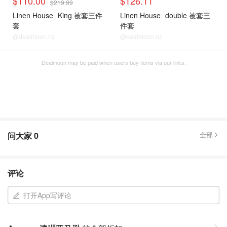
$110.00
$126.11
$219.99
Linen House
King 被套三件
Linen House
double 被套三
套
件套
@dealmoon.nz
@dealmoon.nz
Dealmoon may be paid when users buy items via our links.
问大家
0
全部
评论
打开App写评论