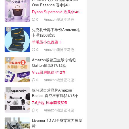
One Essence 香水$48
Dyson Supersonic 吹风$548
0
Amazon澳洲亚马逊
先充礼卡再下单💳Amazon礼
卡满$200返$5
羊毛虽小也得薅！
0
Amazon澳洲亚马逊
Amazon畅销卫生纸专场🧻
Quilton抽纸$17/12盒
Viva厨房纸$14/12卷
0
Amazon澳洲亚马逊
亚马逊自营品牌Amazon
Basics 真空压缩袋$31/15个
7.6折起 床单套装$25
0
Amazon澳洲亚马逊
Livemor 4D AI全身零重力按摩
椅