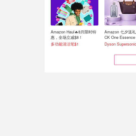
Amazon Haul🔥8月限时特
Amazon 七夕送
惠，全场立减$8！
CK One Essenc
多功能清洁笔$1
平价版Stanley！Amazon畅
LeatherHoney
销水杯BUZIO低至5.6折
装 含清洁剂 8盎
32oz拎拎杯$20！
家里几件皮具都能