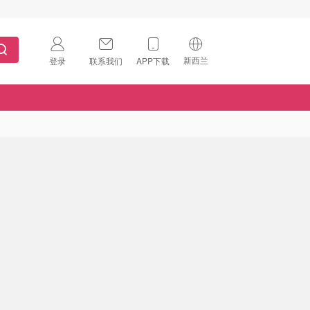
新西兰
登录
联系我们
APP下载
🇺🇸
美国
🇨🇳
中国
🇨🇦
加拿大
扫码下载 App
🇬🇧
英国
Download on the
App Store
🇩🇪
德国
Download the
Android App
🇫🇷
法国
🇮🇹
意大利
🇦🇺
澳洲