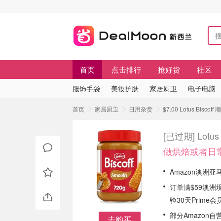
首页
点击排行
抢好货
社区
服饰手袋
美妆护肤
家居厨卫
电子电脑
首页
家居厨卫
日用杂货
$7.00 Lotus Biscoff
[已过期]
Lotus
做烘焙或者日
Amazon澳洲亚马逊
订单满$59澳洲
验30天Prime会
部分Amazon
去购买