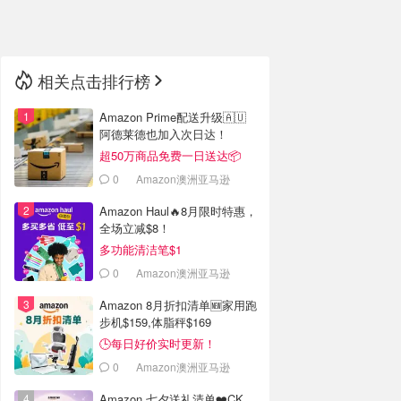
🇳🇿
新西兰
相关点击排行榜
Amazon Prime配送升级🇦🇺
阿德莱德也加入次日达！
超50万商品免费一日送达📦
0
Amazon澳洲亚马逊
Amazon Haul🔥8月限时特惠，
全场立减$8！
多功能清洁笔$1
0
Amazon澳洲亚马逊
Amazon 8月折扣清单🆕家用跑
步机$159,体脂秤$169
🕒每日好价实时更新！
0
Amazon澳洲亚马逊
Amazon 七夕送礼清单❤️CK