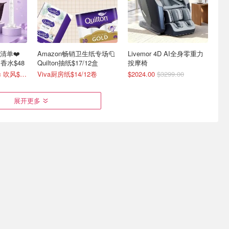
礼清单❤️
Amazon畅销卫生纸专场🧻
Livemor 4D AI全身零重力
e 香水$48
Quilton抽纸$17/12盒
按摩椅
Dyson Supersonic 吹风$548
Viva厨房纸$14/12卷
$2024.00
$3299.00
展开更多
 皮革护理套
TEMU 澳洲站 限时福利大
Amazon 宠物用品 月末特
司
派送 领取$100购物券包🛒
惠🐕福莱希牵引绳$30
顺带保养
App新用户下单7折！🛍️
便便袋$11/120只