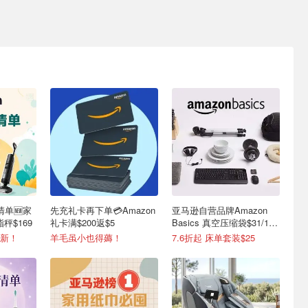
清单🆕家
先充礼卡再下单💳Amazon
亚马逊自营品牌Amazon
秤$169
礼卡满$200返$5
Basics 真空压缩袋$31/15
个
更新！
羊毛虽小也得薅！
7.6折起 床单套装$25