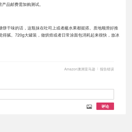
非自营产品邮费需加购测试。
糖饼干味的话，这瓶抹在吐司上或者蘸水果都挺搭。质地顺滑好推
觉得腻。720g大罐装，做烘焙或者日常涂面包消耗起来很快，放冰
。
Amazon澳洲亚马逊
报告错误
评论