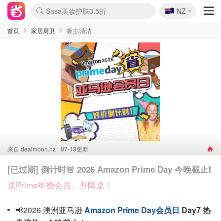
🇳🇿
Sasa美妆护肤3.5折
NZ
lululemon折扣上新
SSENSE年中2.5折
FreshBeauty好价汇总
Cettire降价+叠9折
WWS Coles超市实拍
viagogo二手票捡漏
Myer超级周末
The Outnet奢牌1折起
David Jones 3折起
Flannels大牌1折
Perfumes Club护肤1折
AMIRO面罩$251
Amazon折扣汇总
eToro入金$200送$50
Amazon数码好物
ICONIC本周7.5折
ThedoubleF高奢地板价
Moose Knuckles 6折
丝芙兰5折起
EUFY摄像头$98
Selenichast首饰2折
Trip机票酒店促销
YSL送5件彩妆礼
Amazon家居好物
Amazon美妆护肤
雅漾大喷$8
过敏原检测盒$33
伊索独家赠50ml沐浴露
科颜氏高保湿面霜$29
SEALIFE海洋馆门票6折
丝塔芙大白罐$16
订阅Newsletter送香薰
Cult Beauty 6.8折
Harrods圣诞日历$525
LN-CC奢牌私促3折
d'Alba空姐喷雾$16
EVE LOM套装£56
Bernardelli独家4折
Adore Beauty 6折起
CT圣诞日历
Mytheresa奢品2.7折
Luxury Escapes 9折
Currentbody美容仪$881
MOON Garden Live
Roborock扫地机$649
Tingo Life水杯$24
Valentino官网5折
CR洗护套装$23
修丽可4件套$159
Myer彩妆2件7折
GANNI官网4.5折
Stylevana韩妆4折
Tessabit高奢8.5折
OGX洗发水$11
Amazon阿德莱德次日达
卡诗8.5折+赠礼
Philips Hue灯具8折
首页
家居厨卫
吸尘/清洁
来自
dealmoon.nz
07-13更新
[已过期] 倒计时🚨 2026 Amazon Prime Day 今晚截止❗
送Prime年费会员、升降桌！
📢2026 澳洲亚马逊
Amazon Prime Day会员日
Day7 热