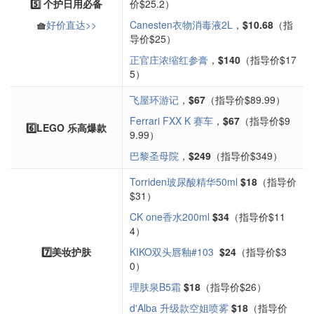
5️⃣ 个护日用必备
价$25.2）
🧺
好价直达>>
Canesten衣物消毒液2L
，
$10.68
（指
导价$25）
正官庄浓缩红参膏
，
$140
（指导价$17
5）
飞屋环游记
，
$67
（指导价$89.99）
Ferrari FXX K 赛车
，
$67
（指导价$9
6️⃣LEGO 乐高爆款
9.99）
巴黎圣母院‌
，
$249
（指导价$349）
Torriden玻尿酸精华50ml
$18
（指导价
$31）
CK one香水200ml
$34
（指导价$11
4）
7️⃣美妆护肤
KIKO双头唇釉#103
$24
（指导价$3
0）
理肤泉B5霜
$18
（指导价$26）
d'Alba 升级款空姐喷雾
$18
（指导价