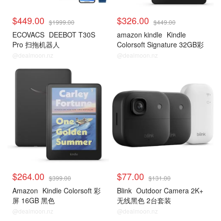
$449.00
$326.00
$1999.00
$449.00
ECOVACS
DEEBOT T30S
amazon kindle
Kindle
Pro 扫拖机器人
Colorsoft Signature 32GB彩
屏
@dealmoon.nz
@dealmoon.nz
$264.00
$77.00
$399.00
$131.00
Amazon
Kindle Colorsoft 彩
Blink
Outdoor Camera 2K+
屏 16GB 黑色
无线黑色 2台套装
@dealmoon.nz
@dealmoon.nz