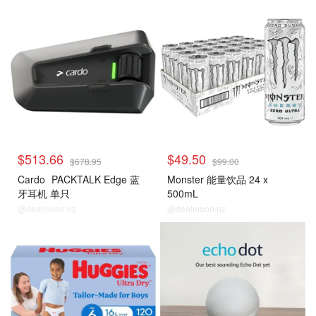
$513.66
$49.50
$678.95
$99.00
Cardo
PACKTALK Edge 蓝
Monster 能量饮品 24 x
牙耳机 单只
500mL
@dealmoon.nz
@dealmoon.nz