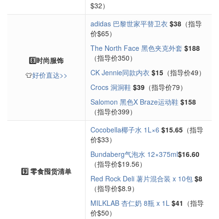
$32）
adidas 巴黎世家平替卫衣
$38
（指导
价$65）
The North Face 黑色夹克外套
$188
（指导价350）
8️⃣时尚服饰
CK Jennie同款内衣
$15
（指导价49）
👕
好价直达>>
Crocs 洞洞鞋
$39
（指导价79）
Salomon 黑色X Braze运动鞋
$158
（指导价399）
Cocobella椰子水 1L×6
$15.65
（指导
价$33）
Bundaberg气泡水 12×375ml
$16.60
（指导价$19.56）
9️⃣ 零食囤货清单
Red Rock Deli 薯片混合装 x 10包
$8
（指导价$8.9）
MILKLAB 杏仁奶 8瓶 x 1L
$41
（指导
价$50）