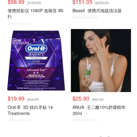
$98.99
$151.05
$139.99
$269.00
便携投影仪 1080P 低噪音 Wi-
Bissell
便携式地毯清洁器
Fi
@dealmoon.nz
@dealmoon.nz
$19.99
$25.90
$44.99
$42.00
Oral-B
3D 炫白牙贴 14
ANUA
壬二酸10%舒缓精华
Treatments
30ml
@dealmoon.nz
@dealmoon.nz