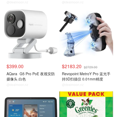
@dealmoon.nz
@dealmoon.nz
$399.00
$2183.20
$2729.00
AQara
G5 Pro PoE 夜视安防
Revopoint MetroY Pro 蓝光手
摄像头 白色
持3D扫描仪 0.01mm精度
@dealmoon.nz
@dealmoon.nz