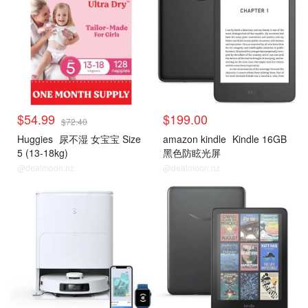
$54.99
$199.00
$72.40
Huggies
尿不湿 女宝宝 Size
amazon kindle
Kindle 16GB
5 (13-18kg)
黑色防眩光屏
@dealmoon.nz
@dealmoon.nz