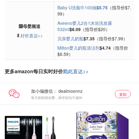
Baby U洗脸巾100抽
$5.75
（指导价$7.
99）
Aveeno婴儿2合1沐浴洗发露
🔟母婴频道
532ml
$8.09
（指导价$20）
🍼
好价直达>>
贝亲婴儿奶瓶
$7.35
（指导价$7.99）
Milton婴儿奶瓶清洁剂
$4.74
（指导价
$6.59）
更多amazon每日实时好价
戳此直达>>
加小编微信：
复制
每天刷刷朋友圈，精华折扣不漏掉