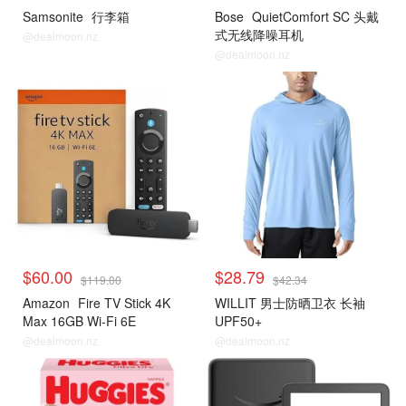
Samsonite
行李箱
Bose
QuietComfort SC 头戴
式无线降噪耳机
@dealmoon.nz
@dealmoon.nz
$60.00
$28.79
$119.00
$42.34
Amazon
Fire TV Stick 4K
WILLIT 男士防晒卫衣 长袖
Max 16GB Wi-Fi 6E
UPF50+
@dealmoon.nz
@dealmoon.nz