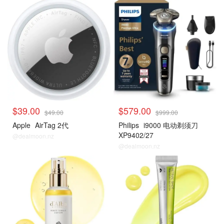
$39.00
$579.00
$49.00
$999.00
Apple
AirTag 2代
Philips
i9000 电动剃须刀
XP9402/27
@dealmoon.nz
@dealmoon.nz