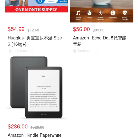
$54.99
$56.00
$72.40
$99.00
Huggies
男宝宝尿不湿 Size
Amazon
Echo Dot 5代智能
6 (16kg+)
音箱
@dealmoon.nz
@dealmoon.nz
$236.00
$329.00
Amazon
Kindle Paperwhite