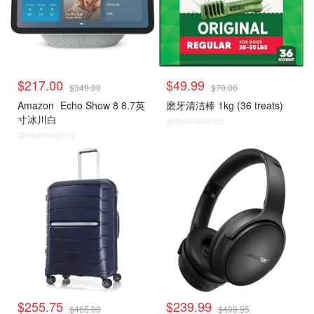
$217.00
$49.99
$349.00
$70.00
Amazon
Echo Show 8 8.7英
磨牙清洁棒 1kg (36 treats)
寸冰川白
@dealmoon.nz
@dealmoon.nz
$255.75
$239.99
$465.00
$499.95