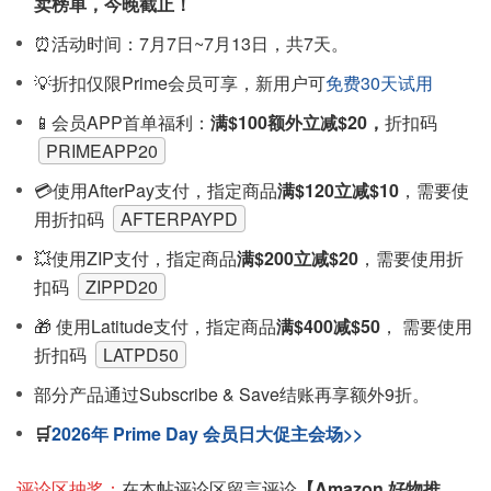
卖榜单，今晚截止！
⏰活动时间：7月7日~7月13日，共7天。
💡折扣仅限Prime会员可享，新用户可
免费30天试用
📱会员APP首单福利：
满$100额外立减$20，
折扣码
PRIMEAPP20
💳使用AfterPay支付，指定商品
满$120立减$10
，需要使
用折扣码
AFTERPAYPD
💥使用ZIP支付，指定商品
满$200立减$20
，需要使用折
扣码
ZIPPD20
🎁 使用Latitude支付，指定商品
满$400减$50
， 需要使用
折扣码
LATPD50
部分产品通过Subscribe & Save结账再享额外9折。
🛒
2026年 Prime Day 会员日大促主会场>>
评论区抽奖：
在本帖评论区留言评论
【Amazon 好物推