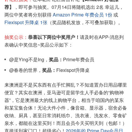
荐】
，即可参与抽奖。07月14日将随机选出 2名 幸运儿，
两位中奖者将分别获得
Amazon Prime 年费会员 1份
或
Flexispot 升降桌 1张
（奖品随机发放，不可叠加获取）。
抽奖公示：
恭喜以下两位中奖用户！
请及时在APP-消息列
表确认中奖信息~奖品公示如下：
@是Ying不是Ing，
奖品：
Prime年费会员
@春卷的世界，
奖品：
Flexispot升降桌
来澳洲是不是买东西有点手忙脚乱？不知道置办日用品哪里
便宜？其实在澳洲，亚马逊可是留学生人手必备的“购物神
器”，它是澳洲最大的线上购物平台，相当于咱国内的某东
和某宝集合体！无论大件小件，像音箱、显示器，宿舍必备
收纳、厨具，甚至日常消耗纸巾、洗衣液、洗发水、零食矿
泉水，都能在这里买到！而且会员今天买明天到（包邮！）
直接送到家门口！超级省心！
2026年的 Prime Day会员日