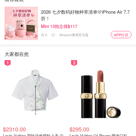
2026 七夕数码好物种草清单🩷iPhone Air 7.7
折！
Mini 13拍立得$117
0
Amazon澳洲亚马逊
APP打开
大家都在抢
1
2
$2310.00
$295.00
Louis Vuitton 荷叶边收褶短上衣 白
Louis Vuitton LV Rouge 哑光口红