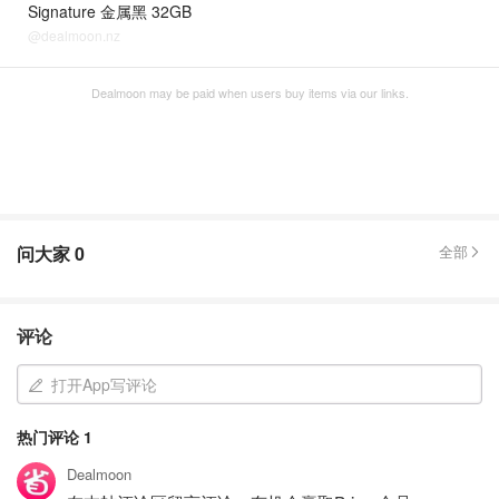
Signature 金属黑 32GB
@dealmoon.nz
Dealmoon may be paid when users buy items via our links.
问大家
0
全部
评论
打开App写评论
热门评论
1
Dealmoon