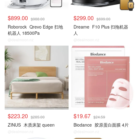
$899.00
$299.00
$988.00
$699.00
Roborock
Qrevo Edge 扫地
Dreame
F10 Plus 扫拖机器
机器人 18500Pa
人
@dealmoon.nz
@dealmoon.nz
$223.20
$19.67
$285.00
$24.59
ZINUS
木质床架 queen
Biodance
胶原蛋白面膜 4片
@dealmoon.nz
@dealmoon.nz