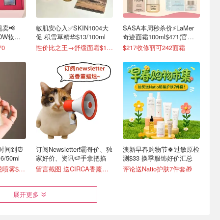
卖📢
敏肌安心入✅️SKIN1004大
SASA本周秒杀价⚡️LaMer
 DW妆前
促 积雪草精华$13/100ml
奇迹面霜100ml$471(官
$980)
70
性价比之王→舒缓面霜$13！
$217收修丽可242面霜
购时间到⏰️
订阅Newsletter❗霸哥价、独
澳新早春购物节🍀过敏原检
/50ml
家好价、资讯🍉手拿把掐
测$33 换季服饰好价汇总
4.2折起！舒缓樱花喷雾$19🌸
留言截图 送CIRCA香薰蜡烛
评论送Natio护肤7件套🎁
展开更多