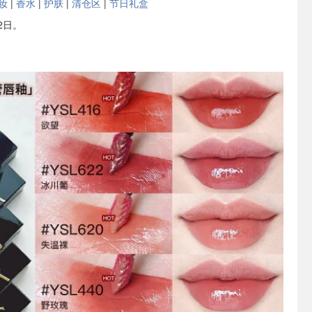
妆
|
香水
|
护肤
|
清仓区
|
节日礼盒
2日。