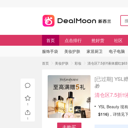
首页
点击排行
抢好货
社区
服饰手袋
美妆护肤
家居厨卫
电子电脑
首页
美妆护肤
彩妆
清仓区7.5折‼️液体腮红$6
[已过期]
YSL
🎁
清仓区7.5折‼️
1
YSL Beauty 现
$116)
，详情见
1
去购买