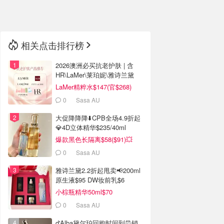
🇳🇿
新西兰
相关点击排行榜
2026澳洲必买抗老护肤 | 含
HR\LaMer\莱珀妮\雅诗兰黛
LaMer精粹水$147(官$268)
0
Sasa AU
大促降降降⬇️CPB全场4.9折起
💎4D立体精华$235/40ml
爆款黑色长隔离$58($91)💥
0
Sasa AU
雅诗兰黛2.2折起甩卖📢200ml
原生液$95 DW妆前乳$6
小棕瓶精华50ml$70
0
Sasa AU
d'Alba黛尔珀回购时间到⏰️销