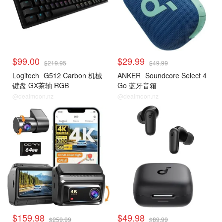
$99.00
$29.99
$219.95
$49.99
Logitech
G512 Carbon 机械
ANKER
Soundcore Select 4
键盘 GX茶轴 RGB
Go 蓝牙音箱
@dealmoon.nz
@dealmoon.nz
$159.98
$49.98
$259.99
$89.99