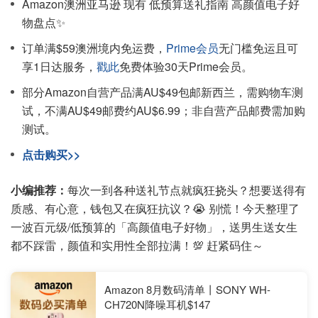
Amazon澳洲亚马逊 现有 低预算送礼指南 高颜值电子好
物盘点✨
订单满$59澳洲境内免运费，
Prime会员
无门槛免运且可
享1日达服务，
戳此
免费体验30天Prime会员。
部分Amazon自营产品满AU$49包邮新西兰，需购物车测
试，不满AU$49邮费约AU$6.99；非自营产品邮费需加购
测试。
点击购买>>
小编推荐：
每次一到各种送礼节点就疯狂挠头？想要送得有
质感、有心意，钱包又在疯狂抗议？😭 别慌！今天整理了
一波百元级/低预算的「高颜值电子好物」，送男生送女生
都不踩雷，颜值和实用性全部拉满！💯 赶紧码住～
Amazon 8月数码清单丨SONY WH-
CH720N降噪耳机$147