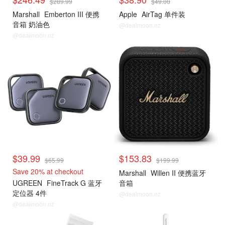
$289.99
$49.00
Marshall
Emberton III 便携
Apple
AirTag 单件装
音箱 奶油色
@dealmoon.nz
@dealmoon.nz
$39.99
$153.83
$65.99
$199.99
Save 20% at checkout
Marshall
Willen II 便携蓝牙
UGREEN
FineTrack G 蓝牙
音箱
定位器 4件
@dealmoon.nz
@dealmoon.nz