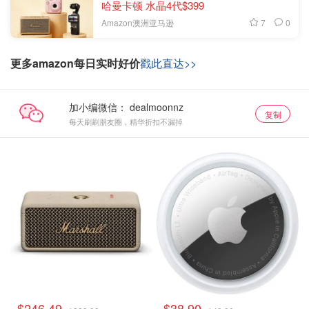
哈曼卡顿 水晶4代$399
7
0
Amazon澳洲亚马逊
更多amazon每日实时好价
戳此直达>>
加小编微信：
复制
每天刷刷朋友圈，精华折扣不漏掉
$246.49
$38.90