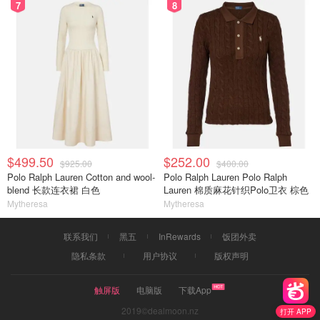
7
8
$499.50
$252.00
$925.00
$400.00
Polo Ralph Lauren Cotton and wool-
Polo Ralph Lauren Polo Ralph
blend 长款连衣裙 白色
Lauren 棉质麻花针织Polo卫衣 棕色
Mytheresa
Mytheresa
联系我们
黑五
InRewards
饭团外卖
隐私条款
用户协议
版权声明
触屏版
电脑版
下载App
2019©dealmoon.nz
打开 APP