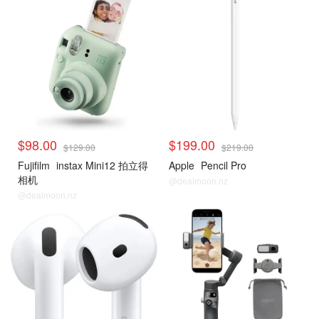
$98.00
$199.00
$129.00
$219.00
Fujifilm
instax Mini12 拍立得
Apple
Pencil Pro
相机
@dealmoon.nz
@dealmoon.nz