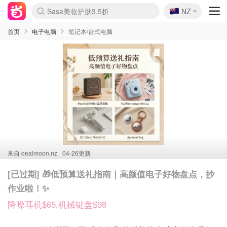
🇳🇿
Sasa美妆护肤3.5折
NZ
lululemon本周上新
SSENSE年中3折
FreshBeauty好价汇总
Cettire降价+叠9折
Farfetch折上8折
WWS Coles超市实拍
viagogo二手票捡漏
Myer清仓1折起
The Outnet奢牌1折起
David Jones 3折起
Flannels大牌1折
Perfumes Club护肤1折
AMIRO返校季6.2折
Oweek抽奖送Airpods
Amazon折扣汇总
eToro入金$200送$50
Amazon数码好物
ICONIC本周7.5折
ThedoubleF高奢地板价
Moose Knuckles 6折
丝芙兰5折起
EUFY官网3.7折起
Selenichast首饰2折
Trip机票酒店促销
YSL送5件彩妆礼
Amazon家居好物
BIGBANG巡演开票
David Jones时尚3折
Amazon美妆护肤
雅漾大喷$8
过敏原检测盒$33
伊索独家赠50ml沐浴露
科颜氏送高保湿面霜
SEALIFE海洋馆门票6折
丝塔芙大白罐$16
订阅Newsletter送香薰
Cult Beauty 6.8折
Harrods圣诞日历2.3折
LN-CC奢牌私促3折
d'Alba空姐喷雾$16
EVE LOM套装逆天2折
Bernardelli独家4折
Adore Beauty 6折起
CT圣诞日历
Mytheresa奢品2.7折
首页
电子电脑
笔记本/台式电脑
来自
dealmoon.nz
04-26更新
[已过期] 🎁低预算送礼指南｜高颜值电子好物盘点，抄
作业啦！✨
降噪耳机$65,机械键盘$98