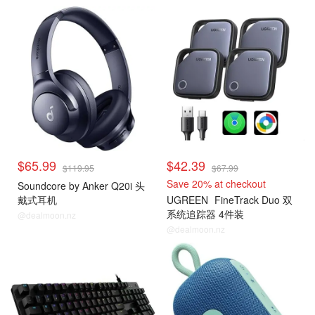
$65.99
$42.39
$119.95
$67.99
Save 20% at checkout
Soundcore by Anker Q20i 头
戴式耳机
UGREEN
FineTrack Duo 双
系统追踪器 4件装
@dealmoon.nz
@dealmoon.nz