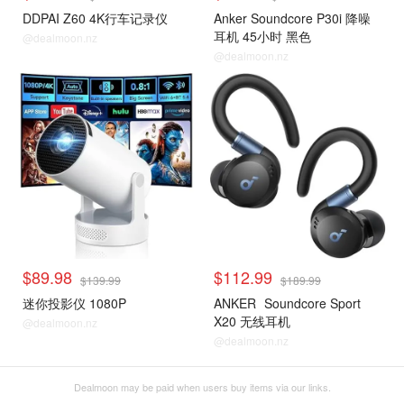
DDPAI Z60 4K行车记录仪
Anker Soundcore P30i 降噪
耳机 45小时 黑色
@dealmoon.nz
@dealmoon.nz
$89.98
$112.99
$139.99
$189.99
迷你投影仪 1080P
ANKER
Soundcore Sport
X20 无线耳机
@dealmoon.nz
@dealmoon.nz
Dealmoon may be paid when users buy items via our links.