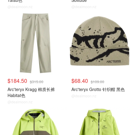
Tatsu色
Solitude
@dealmoon.nz
@dealmoon.nz
$184.50
$68.40
$315.00
$109.00
Arc'teryx Kragg 棉质长裤
Arc'teryx Grotto 针织帽 黑色
Habitat色
@dealmoon.nz
@dealmoon.nz