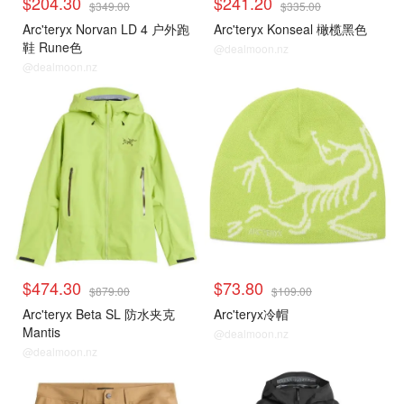
$204.30
$241.20
$349.00
$335.00
Arc'teryx Norvan LD 4 户外跑
Arc'teryx Konseal 橄榄黑色
鞋 Rune色
@dealmoon.nz
@dealmoon.nz
$474.30
$73.80
$879.00
$109.00
Arc'teryx Beta SL 防水夹克
Arc'teryx冷帽
Mantis
@dealmoon.nz
@dealmoon.nz