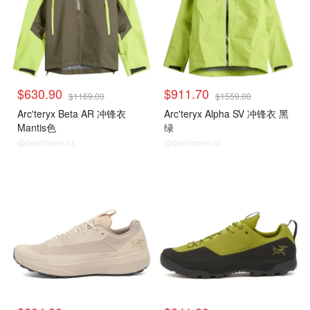
$630.90
$911.70
$1169.00
$1559.00
Arc'teryx Beta AR 冲锋衣
Arc'teryx Alpha SV 冲锋衣 黑
Mantis色
绿
@dealmoon.nz
@dealmoon.nz