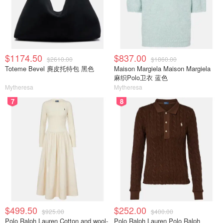
$1174.50
$837.00
$2610.00
$1860.00
Toteme Bevel 麂皮托特包 黑色
Maison Margiela Maison Margiela
麻织Polo卫衣 蓝色
Mytheresa
Mytheresa
7
8
$499.50
$252.00
$925.00
$400.00
Polo Ralph Lauren Cotton and wool-
Polo Ralph Lauren Polo Ralph