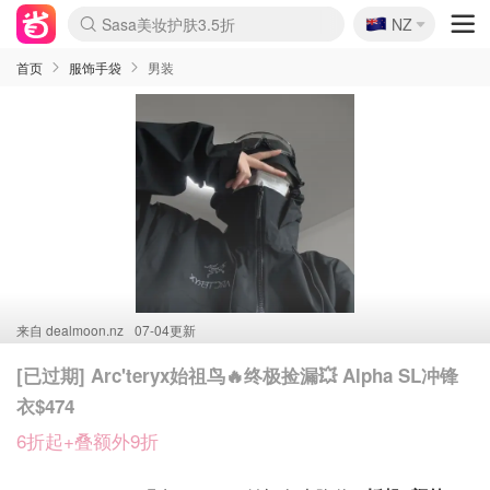
🇳🇿
Sasa美妆护肤3.5折
NZ
SSENSE年中3折
lululemon本周上新
FreshBeauty好价汇总
Cettire降价+叠9折
Farfetch折上8折
WWS Coles超市实拍
viagogo二手票捡漏
Myer清仓1折起
The Outnet奢牌1折起
David Jones 3折起
Flannels大牌1折
Perfumes Club护肤1折
AMIRO返校季6.2折
Oweek抽奖送Airpods
Amazon折扣汇总
eToro入金$200送$50
Amazon数码好物
ICONIC本周7.5折
ThedoubleF高奢地板价
Moose Knuckles 6折
丝芙兰5折起
EUFY官网3.7折起
Selenichast首饰2折
Trip机票酒店促销
YSL送5件彩妆礼
Amazon家居好物
BIGBANG巡演开票
David Jones时尚3折
Amazon美妆护肤
雅漾大喷$8
过敏原检测盒$33
伊索独家赠50ml沐浴露
科颜氏送高保湿面霜
SEALIFE海洋馆门票6折
丝塔芙大白罐$16
订阅Newsletter送香薰
Cult Beauty 6.8折
Harrods圣诞日历2.3折
LN-CC奢牌私促3折
d'Alba空姐喷雾$16
EVE LOM套装逆天2折
Adore Beauty 6折起
CT圣诞日历
Mytheresa奢品2.7折
首页
服饰手袋
男装
来自
dealmoon.nz
07-04更新
[已过期] Arc'teryx始祖鸟🔥终极捡漏💥 Alpha SL冲锋
衣$474
6折起+叠额外9折