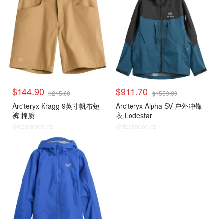
$144.90
$911.70
$215.00
$1559.00
Arc'teryx Kragg 9英寸帆布短
Arc'teryx Alpha SV 户外冲锋
裤 棉质
衣 Lodestar
@dealmoon.nz
@dealmoon.nz