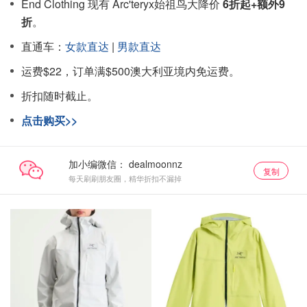
End Clothing 现有 Arc'teryx始祖鸟大降价
6折起+额外9
折
。
直通车：
女款直达
|
男款直达
运费$22，订单满$500澳大利亚境内免运费。
折扣随时截止。
点击购买>>
加小编微信：
复制
每天刷刷朋友圈，精华折扣不漏掉