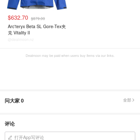
$632.70
$879.00
Arc'teryx Beta SL Gore-Tex夹
克 Vitality II
@dealmoon.nz
Dealmoon may be paid when users buy items via our links.
问大家
0
全部
评论
打开App写评论