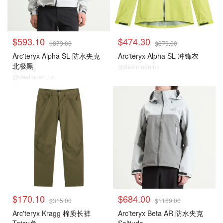
$593.10
$474.30
$879.00
$879.00
Arc'teryx Alpha SL 防水夹克
Arc'teryx Alpha SL 冲锋衣
北极黑
@dealmoon.nz
@dealmoon.nz
$170.10
$684.00
$315.00
$1169.00
Arc'teryx Kragg 棉质长裤
Arc'teryx Beta AR 防水夹克