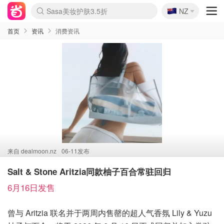
🇳🇿
Sasa美妆护肤3.5折
NZ
lululemon折扣上新
SSENSE年中2.5折
FreshBeauty好价汇总
Cettire降价+叠9折
WWS Coles超市实拍
viagogo二手票捡漏
Myer超级周末
The Outnet奢牌1折起
David Jones 3折起
Flannels大牌1折
Perfumes Club护肤1折
AMIRO面罩$251
Amazon折扣汇总
eToro入金$200送$50
Amazon数码好物
ICONIC本周7.5折
ThedoubleF高奢地板价
Moose Knuckles 6折
丝芙兰5折起
EUFY摄像头$98
Selenichast首饰2折
Trip机票酒店促销
YSL送5件彩妆礼
Amazon家居好物
Amazon美妆护肤
雅漾大喷$8
过敏原检测盒$33
伊索独家赠50ml沐浴露
科颜氏高保湿面霜$29
SEALIFE海洋馆门票6折
丝塔芙大白罐$16
订阅Newsletter送香薰
Cult Beauty 6.8折
Harrods圣诞日历$525
LN-CC奢牌私促3折
d'Alba空姐喷雾$16
EVE LOM套装£56
Bernardelli独家4折
Adore Beauty 6折起
CT圣诞日历
Mytheresa奢品2.7折
Luxury Escapes 9折
Currentbody美容仪$881
MOON Garden Live
Roborock扫地机$649
Tingo Life水杯$24
Valentino官网5折
CR洗护套装$23
修丽可4件套$159
Myer彩妆2件7折
GANNI官网4.5折
Stylevana韩妆4折
Tessabit高奢8.5折
OGX洗发水$11
Amazon阿德莱德次日达
卡诗8.5折+赠礼
Philips Hue灯具8折
首页
资讯
消费资讯
来自
dealmoon.nz
06-11发布
Salt & Stone Aritzia同款柚子百合常驻回归
6月16日发售
曾与 Aritzia 联名并于两周内售罄的超人气香氛 Lily & Yuzu