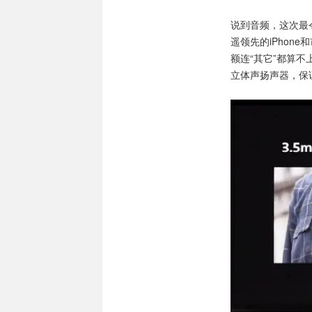
说到音频，这次最
遥领先的iPhon
额连“其它”都算
立体声扬声器，保