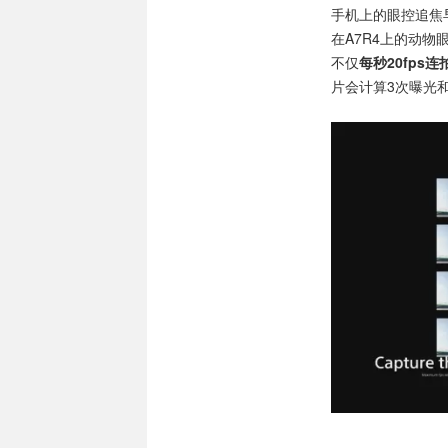
手机上的眼控追焦早
在A7R4上的动物眼
不仅
每秒20fps连
片会计算3次曝光