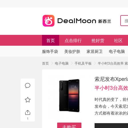
首页
点击排行
抢好货
社区
服饰手袋
美妆护肤
家居厨卫
电子电脑
首页
电子电脑
手机及平板
半小时3台高效率 索尼发
索尼发布Xperia
半小时3台高
时代真的变了，前些
发布会，今天索尼发
方式都有着浓浓的
1
去购买