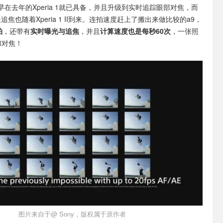
在去年的Xperia 1就已具备，并且升级到实时追踪眼部对焦，而
追焦也随着Xperia 1 II到来。连拍速度赶上了搬出来做比较的a9，
拍
，还带有
实时曝光与追焦
，并且
计算速度也是每秒60次
，一张照
和对焦！
图片来自于@ Sony，版权属于原作者