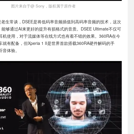
图片来自于@ Sony，版权属于原作者
es都是老生常谈，DSEE是将低码率音频插值到高码率音频的技术，这次
te，能够通过AI来更好的提升有损格式的音质。DSEE Ultimate不仅可
耳机使用，对于流媒体等在线方式也有着不错的效果。360RA在今
就有配备，但Xperia 1 II是世界首款搭载360RA硬件解码的手
听音体验。