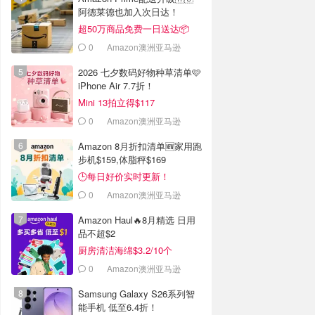
阿德莱德也加入次日达！
超50万商品免费一日送达📦
0
Amazon澳洲亚马逊
2026 七夕数码好物种草清单🩷
iPhone Air 7.7折！
Mini 13拍立得$117
0
Amazon澳洲亚马逊
Amazon 8月折扣清单🆕家用跑
步机$159,体脂秤$169
🕒每日好价实时更新！
0
Amazon澳洲亚马逊
Amazon Haul🔥8月精选 日用
品不超$2
厨房清洁海绵$3.2/10个
0
Amazon澳洲亚马逊
Samsung Galaxy S26系列智
能手机 低至6.4折！