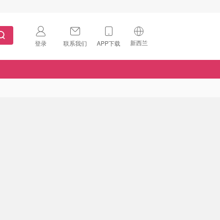
新西兰
登录
联系我们
APP下载
🇺🇸
美国
🇨🇳
中国
🇨🇦
加拿大
扫码下载 App
🇬🇧
英国
Download on the
App Store
🇩🇪
德国
Download the
Android App
🇫🇷
法国
🇮🇹
意大利
🇦🇺
澳洲