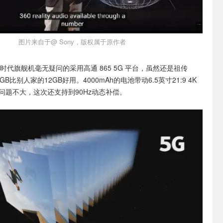
图片来自于@ Sony，版权属于原作者
时代旗舰机毫无疑问的采用高通 865 5G 平台，虽然还是祖传
的8GB比别人家的12GB好用。4000mAh的电池带动6.5英寸21:9 4K
应该问题不大，这次还支持到90Hz动态补偿。