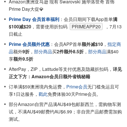
Amazon澳洲亚马逊 现有 Swarovski 施华洛世奇 首饰
Prime Day大促💎
Prime Day 会员首单福利
：会员日期间下载App首单
满
$100减$20
，需要使用折扣码
PRIMEAPP20
，7月13
日截止
Prime 会员额外优惠
：会员APP首单
额外减$10
，
指定商
品
额外
9折
，
部分商品
买
2件额外8.5折
，
部分商品
满$40
享
额外9.5折
AfterPay，ZIP，Latitude等支付优惠及隐藏折扣码，
详见
正文下方：Amazon会员日额外省钱秘籍
订单满$59澳洲境内免运费，
Prime会员
无门槛免运且可
享1日达服务，
戳此
免费体验30天Prime会员。
部分Amazon自营产品满AU$49包邮新西兰，需购物车测
试，不满AU$49邮费约AU$6.99；非自营产品邮费需加购
测试。