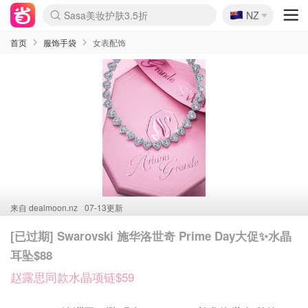
🇳🇿
Sasa美妆护肤3.5折
NZ
lululemon折扣上新
SSENSE年中2.5折
FreshBeauty好价汇总
Cettire降价+叠9折
WWS Coles超市实拍
viagogo二手票捡漏
Myer超级周末
The Outnet奢牌1折起
David Jones 3折起
Flannels大牌1折
Perfumes Club护肤1折
AMIRO面罩$251
Amazon折扣汇总
eToro入金$200送$50
Amazon数码好物
ICONIC本周7.5折
ThedoubleF高奢地板价
Moose Knuckles 6折
丝芙兰5折起
EUFY摄像头$98
Selenichast首饰2折
Trip机票酒店促销
YSL送5件彩妆礼
Amazon家居好物
Amazon美妆护肤
雅漾大喷$8
过敏原检测盒$33
伊索独家赠50ml沐浴露
科颜氏高保湿面霜$29
SEALIFE海洋馆门票6折
丝塔芙大白罐$16
订阅Newsletter送香薰
Cult Beauty 6.8折
Harrods圣诞日历$525
LN-CC奢牌私促3折
d'Alba空姐喷雾$16
EVE LOM套装£56
Bernardelli独家4折
Adore Beauty 6折起
CT圣诞日历
Mytheresa奢品2.7折
Luxury Escapes 9折
Currentbody美容仪$881
MOON Garden Live
Roborock扫地机$649
Tingo Life水杯$24
Valentino官网5折
CR洗护套装$23
修丽可4件套$159
Myer彩妆2件7折
GANNI官网4.5折
Stylevana韩妆4折
Tessabit高奢8.5折
OGX洗发水$11
Amazon阿德莱德次日达
卡诗8.5折+赠礼
Philips Hue灯具8折
首页
服饰手袋
女表配饰
来自
dealmoon.nz
07-13更新
[已过期] Swarovski 施华洛世奇 Prime Day大促✨水晶
耳坠$88
赵露思同款水晶项链$59