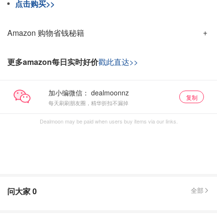
点击购买>>
Amazon 购物省钱秘籍
更多amazon每日实时好价
戳此直达>>
加小编微信：
复制
每天刷刷朋友圈，精华折扣不漏掉
Dealmoon may be paid when users buy items via our links.
问大家
0
全部