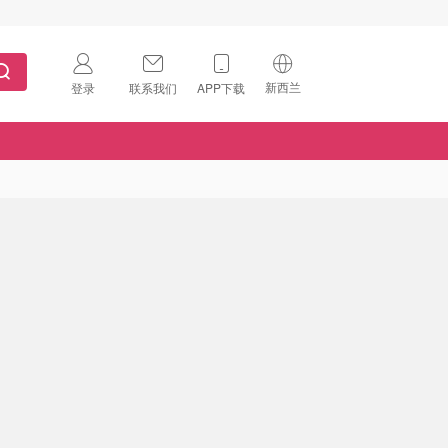
新西兰
登录
联系我们
APP下载
🇺🇸
美国
🇨🇳
中国
🇨🇦
加拿大
扫码下载 App
🇬🇧
英国
Download on the
App Store
🇩🇪
德国
Download the
Android App
🇫🇷
法国
🇮🇹
意大利
🇦🇺
澳洲