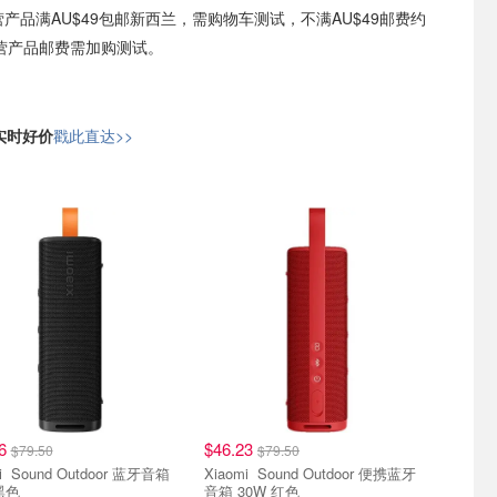
自营产品满AU$49包邮新西兰，需购物车测试，不满AU$49邮费约
非自营产品邮费需加购测试。
日实时好价
戳此直达>>
16
$46.23
$79.50
$79.50
 蓝牙音箱
Xiaomi Sound Outdoor 便携蓝牙
黑色
音箱 30W 红色