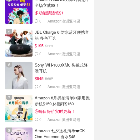
全场立减$8！
多功能清洁笔$1
0
Amazon澳洲亚马逊
JBL Charge 6 防水蓝牙便携音
箱 多色可选
$195
$229
0
Amazon澳洲亚马逊
Sony WH-1000XM6 头戴式降
噪耳机
$545
$697
0
Amazon澳洲亚马逊
Amazon 8月折扣清单🆕家用跑
步机$159,体脂秤$169
🕒每日好价实时更新！
0
Amazon澳洲亚马逊
Amazon 七夕送礼清单❤️CK
One Essence 香水$48