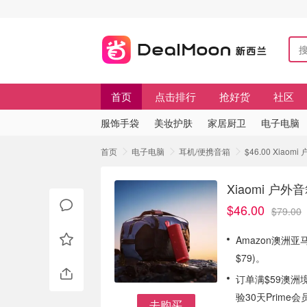
首页
点击排行
抢好货
社区
服饰手袋
美妆护肤
家居厨卫
电子电脑
首页
电子电脑
耳机/便携音箱
$46.00 Xiaom
Xiaomi 户外音
$46.00
$79.00
Amazon澳洲亚马
$79)。
订单满$59澳洲
验30天Prime会
去购买