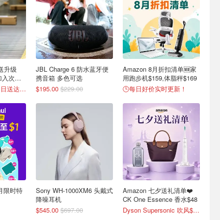
配送升级
JBL Charge 6 防水蓝牙便
Amazon 8月折扣清单🆕家
也加入次日
携音箱 多色可选
用跑步机$159,体脂秤$169
超50万商品免费一日送达📦
$195.00
$229.00
🕒每日好价实时更新！
8月限时特
Sony WH-1000XM6 头戴式
Amazon 七夕送礼清单❤️
！
降噪耳机
CK One Essence 香水$48
$545.00
$697.00
Dyson Supersonic 吹风$548