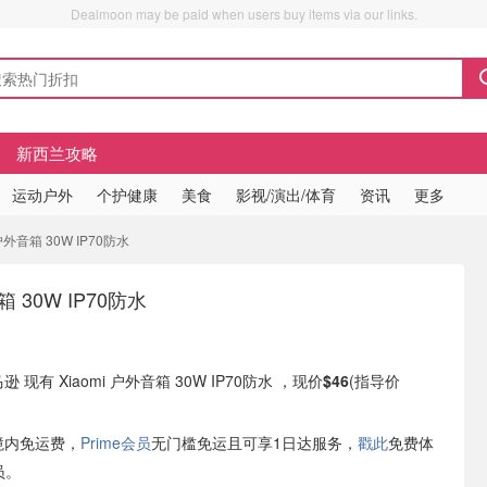
Dealmoon may be paid when users buy items via our links.
新西兰攻略
运动户外
个护健康
美食
影视/演出/体育
资讯
更多
i 户外音箱 30W IP70防水
箱 30W IP70防水
逊 现有 Xiaomi 户外音箱 30W IP70防水 ，现价
$46
(指导价
境内免运费，
Prime会员
无门槛免运且可享1日达服务，
戳此
免费体
员。