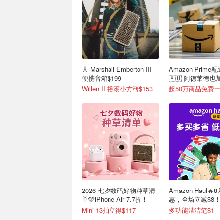
🎸 Marshall Emberton III
Amazon Prime
便携音箱$199
🇦🇺 阿德莱德
达！
Willen II 摇滚小方砖$153
2026 七夕数码好物种草清
Amazon Haul
单🩷iPhone Air 7.7折！
惠，全场立减$8
Mini 13拍立得$117
多功能清洁笔$1