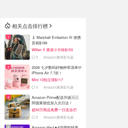
🇳🇿
新西兰
相关点击排行榜
🎸 Marshall Emberton III 便携
音箱$199
Willen II 摇滚小方砖$153
0
Amazon澳洲亚马逊
2026 七夕数码好物种草清单🩷
iPhone Air 7.7折！
Mini 13拍立得$117
0
Amazon澳洲亚马逊
Amazon Prime配送升级🇦🇺
阿德莱德也加入次日达！
超50万商品免费一日送达📦
0
Amazon澳洲亚马逊
Amazon Haul🔥8月限时特惠，