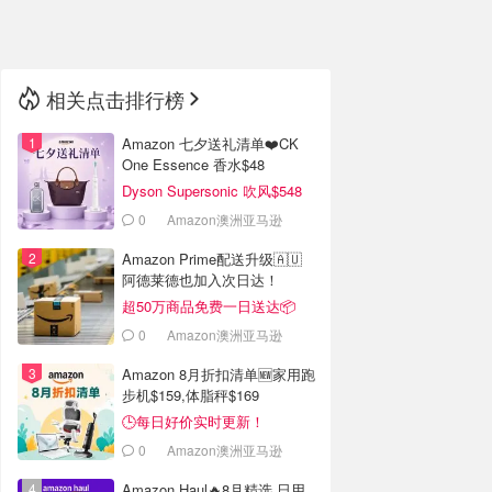
🇳🇿
新西兰
相关点击排行榜
Amazon 七夕送礼清单❤️CK
One Essence 香水$48
Dyson Supersonic 吹风$548
0
Amazon澳洲亚马逊
Amazon Prime配送升级🇦🇺
阿德莱德也加入次日达！
超50万商品免费一日送达📦
0
Amazon澳洲亚马逊
Amazon 8月折扣清单🆕家用跑
步机$159,体脂秤$169
🕒每日好价实时更新！
0
Amazon澳洲亚马逊
Amazon Haul🔥8月精选 日用