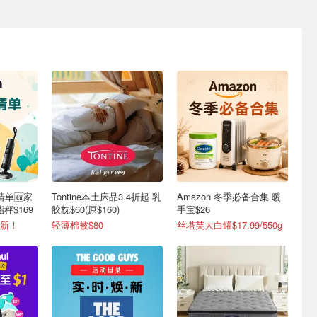
清单🆕家
Tontine本土床品3.4折起 乳
Amazon 冬季必备合集 暖
秤$169
胶枕$60(原$160)
手宝$26
更新！
轻薄棉被$80
丝塔芙大白罐$17.99/550g