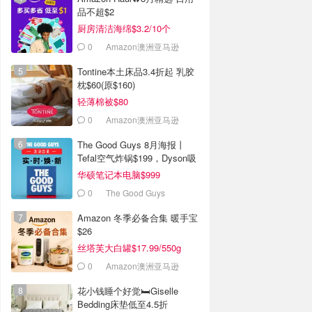
品不超$2
厨房清洁海绵$3.2/10个
0
Amazon澳洲亚马逊
Tontine本土床品3.4折起 乳胶
枕$60(原$160)
轻薄棉被$80
0
Amazon澳洲亚马逊
The Good Guys 8月海报丨
Tefal空气炸锅$199，Dyson吸
尘器$364
华硕笔记本电脑$999
0
The Good Guys
Amazon 冬季必备合集 暖手宝
$26
丝塔芙大白罐$17.99/550g
0
Amazon澳洲亚马逊
花小钱睡个好觉🛏️Giselle
Bedding床垫低至4.5折