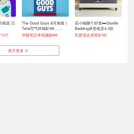
8月精选 日
The Good Guys 8月海报丨
花小钱睡个好觉🛏️Giselle
Tefal空气炸锅$199，
Bedding床垫低至4.5折
Dyson吸尘器$364
/10个
华硕笔记本电脑$999
乳胶混合床垫$195
展开更多
Store 海外
Amazon 七夕送礼清单❤️
Amazon 8月折扣清单🆕家
.5折📢
CK One Essence 香水$48
用跑步机$159,体脂秤$169
美亚、日亚、英亚一键下单！
Dyson Supersonic 吹风$548
🕒每日好价实时更新！