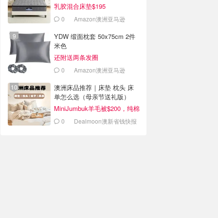
乳胶混合床垫$195
0
Amazon澳洲亚马逊
YDW 缎面枕套 50x75cm 2件
米色
还附送两条发圈
0
Amazon澳洲亚马逊
澳洲床品推荐｜床垫 枕头 床
单怎么选（母亲节送礼版）
MiniJumbuk羊毛被$200，纯棉
床品$69
0
Dealmoon澳新省钱快报