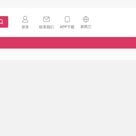
新西兰
登录
联系我们
APP下载
🇺🇸
美国
🇨🇳
中国
🇨🇦
加拿大
扫码下载 App
🇬🇧
英国
Download on the
App Store
🇩🇪
德国
Download the
Android App
🇫🇷
法国
🇮🇹
意大利
🇦🇺
澳洲