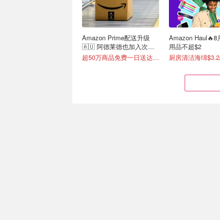
Amazon Prime配送升级
Amazon Haul
🇦🇺 阿德莱德也加入次日
用品不超$2
达！
超50万商品免费一日送达📦
厨房清洁海绵$3.2
YDW 缎面枕套 50x75cm 2
Amazon Global 
件 米色
购丨全场满2件额外9
还附送两条发圈