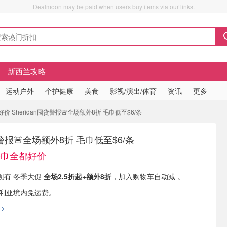
Dealmoon may be paid when users buy items via our links.
新西兰攻略
运动户外
个护健康
美食
影视/演出/体育
资讯
更多
价 Sheridan囤货警报🚨全场额外8折 毛巾低至$6/条
囤货警报🚨全场额外8折 毛巾低至$6/条
浴巾全都好价
let 现有 冬季大促
全场2.5折起+额外8折
，加入购物车自动减 。
大利亚境内免运费。
>