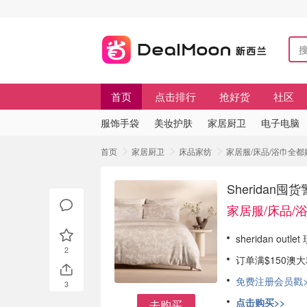
首页
点击排行
抢好货
社区
服饰手袋
美妆护肤
家居厨卫
电子电脑
首页
家居厨卫
床品家纺
家居服/床品/浴巾全都好
Sheridan
家居服/床品/
sheridan out
2
订单满$150澳
免费注册会员戳>
3
点击购买>>
去购买