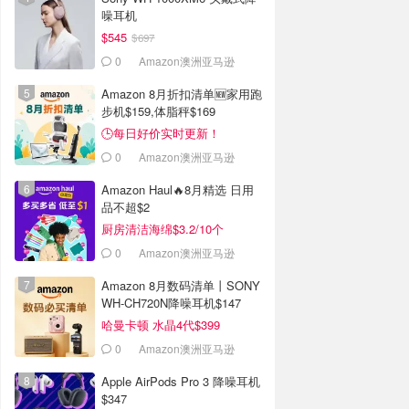
噪耳机
$545
$697
0
Amazon澳洲亚马逊
Amazon 8月折扣清单🆕家用跑
步机$159,体脂秤$169
🕒每日好价实时更新！
0
Amazon澳洲亚马逊
Amazon Haul🔥8月精选 日用
品不超$2
厨房清洁海绵$3.2/10个
0
Amazon澳洲亚马逊
Amazon 8月数码清单丨SONY
WH-CH720N降噪耳机$147
哈曼卡顿 水晶4代$399
0
Amazon澳洲亚马逊
Apple AirPods Pro 3 降噪耳机
$347