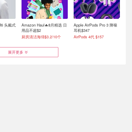
XM6 头戴式
Amazon Haul🔥8月精选 日
Apple AirPods Pro 3 降噪
用品不超$2
耳机$347
厨房清洁海绵$3.2/10个
AirPods 4代 $157
展开更多
ns 耳机8月
Corsair Void V2 Max 无线
Sony WH-1000XX 十周年
戴降噪
游戏耳机
典藏版头戴降噪耳机
机$349
$149.00
$249.00
$849.00
$999.00