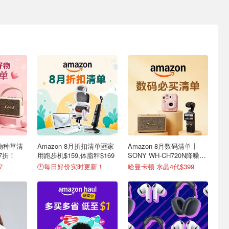
好物种草清
Amazon 8月折扣清单🆕家
Amazon 8月数码清单丨
7.7折！
用跑步机$159,体脂秤$169
SONY WH-CH720N降噪耳
机$147
7
🕒每日好价实时更新！
哈曼卡顿 水晶4代$399