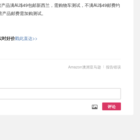
自营产品满AU$49包邮新西兰，需购物车测试，不满AU$49邮费约
非自营产品邮费需加购测试。
日实时好价
戳此直达>>
Amazon澳洲亚马逊
报告错误
评论