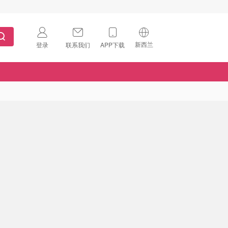
新西兰
登录
联系我们
APP下载
🇺🇸
美国
🇨🇳
中国
🇨🇦
加拿大
扫码下载 App
🇬🇧
英国
Download on the
App Store
🇩🇪
德国
Download the
Android App
🇫🇷
法国
🇮🇹
意大利
🇦🇺
澳洲