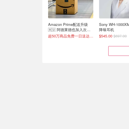
Amazon Prime配送升级
Sony WH-1000
🇦🇺 阿德莱德也加入次日
降噪耳机
达！
超50万商品免费一日送达📦
$545.00
$697.00
Koss KPH30 无线蓝牙头戴
Bowers & Wilki
式耳机 节奏米色
特惠！Px7 S3头
$515
20小时续航
Pi6 降噪真无线耳