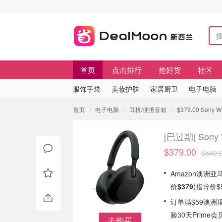
首页
点击排行
抢好货
社区
服饰手袋
美妆护肤
家居厨卫
电子电脑
首页
电子电脑
耳机/便携音箱
$379.00 Sony
[已过期]
Sony
$379.00
$549.
Amazon澳洲亚马
价
$379
(指导价$
订单满$59澳洲
验30天Prime会
去购买