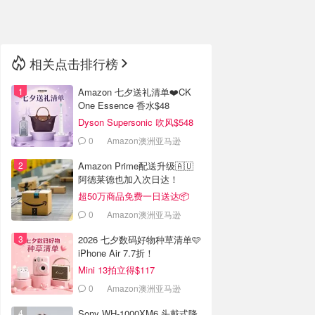
🇳🇿
新西兰
相关点击排行榜
Amazon 七夕送礼清单❤️CK
One Essence 香水$48
Dyson Supersonic 吹风$548
0
Amazon澳洲亚马逊
Amazon Prime配送升级🇦🇺
阿德莱德也加入次日达！
超50万商品免费一日送达📦
0
Amazon澳洲亚马逊
2026 七夕数码好物种草清单🩷
iPhone Air 7.7折！
Mini 13拍立得$117
0
Amazon澳洲亚马逊
Sony WH-1000XM6 头戴式降