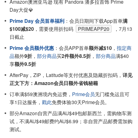
Amazon澳洲亚马逊 现有 Pandora 潘多拉首饰 Prime
Day大促💎
Prime Day 会员首单福利
：会员日期间下载App首单
满
$100减$20
，需要使用折扣码
PRIMEAPP20
，7月13
日截止
Prime 会员额外优惠
：会员APP首单
额外减$10
，
指定商
品
额外
9折
，
部分商品
买
2件额外8.5折
，
部分商品
满$40
享
额外9.5折
AfterPay，ZIP，Latitude等支付优惠及隐藏折扣码，
详见
正文下方：Amazon会员日额外省钱秘籍
订单满$59澳洲境内免运费，
Prime会员
无门槛免运且可
享1日达服务，
戳此
免费体验30天Prime会员。
部分Amazon自营产品满AU$49包邮新西兰，需购物车测
试，不满AU$49邮费约AU$6.99；非自营产品邮费需加购
测试。