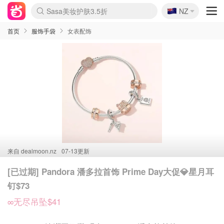
🇳🇿
Sasa美妆护肤3.5折
NZ
lululemon折扣上新
SSENSE年中2.5折
FreshBeauty好价汇总
Cettire降价+叠9折
WWS Coles超市实拍
viagogo二手票捡漏
Myer超级周末
The Outnet奢牌1折起
David Jones 3折起
Flannels大牌1折
Perfumes Club护肤1折
AMIRO面罩$251
Amazon折扣汇总
eToro入金$200送$50
Amazon数码好物
ICONIC本周7.5折
ThedoubleF高奢地板价
Moose Knuckles 6折
丝芙兰5折起
EUFY摄像头$98
Selenichast首饰2折
Trip机票酒店促销
YSL送5件彩妆礼
Amazon家居好物
Amazon美妆护肤
雅漾大喷$8
过敏原检测盒$33
伊索独家赠50ml沐浴露
科颜氏高保湿面霜$29
SEALIFE海洋馆门票6折
丝塔芙大白罐$16
订阅Newsletter送香薰
Cult Beauty 6.8折
Harrods圣诞日历$525
LN-CC奢牌私促3折
d'Alba空姐喷雾$16
EVE LOM套装£56
Bernardelli独家4折
Adore Beauty 6折起
CT圣诞日历
Mytheresa奢品2.7折
Luxury Escapes 9折
Currentbody美容仪$881
MOON Garden Live
Roborock扫地机$649
Tingo Life水杯$24
Valentino官网5折
CR洗护套装$23
修丽可4件套$159
Myer彩妆2件7折
GANNI官网4.5折
Stylevana韩妆4折
Tessabit高奢8.5折
OGX洗发水$11
Amazon阿德莱德次日达
卡诗8.5折+赠礼
Philips Hue灯具8折
首页
服饰手袋
女表配饰
来自
dealmoon.nz
07-13更新
[已过期] Pandora 潘多拉首饰 Prime Day大促💎星月耳
钉$73
∞无尽吊坠$41