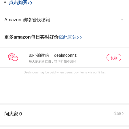
点击购买>>
Amazon 购物省钱秘籍
更多amazon每日实时好价
戳此直达>>
加小编微信：
复制
每天刷刷朋友圈，精华折扣不漏掉
Dealmoon may be paid when users buy items via our links.
问大家
0
全部