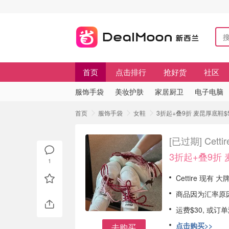
首页
点击排行
抢好货
社区
服饰手袋
美妆护肤
家居厨卫
电子电脑
首页
服饰手袋
女鞋
3折起+叠9折 麦昆厚底鞋$50
[已过期]
Cett
3折起+叠9折 
1
Cettire 现有 
商品因为汇率原
运费$30, 或订
点击购买>>
去购买