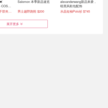
💓
Salomon 本季新品速览
alexanderwang新品来袭，
6 COS芭
暗黑风鞋包配饰
7.5折 拉夫劳伦老干部夹克$419
男士越野跑鞋 $200
水晶短袖Polo衫 $745
展开更多
洞洞鞋
Vivienne Westwood西太后
母亲节 | 时尚折扣汇总 珑
| 折扣汇总+款式推荐
骧、Lululemon、拉夫劳伦
等
鞋
爆款珍珠土星项链$191
1折起！大牌墨镜买1送1