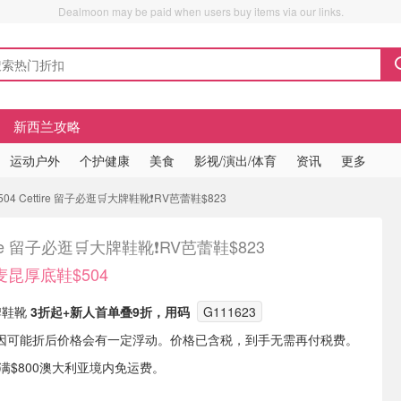
Dealmoon may be paid when users buy items via our links.
新西兰攻略
运动户外
个护健康
美食
影视/演出/体育
资讯
更多
4 Cettire 留子必逛🛒大牌鞋靴❗️RV芭蕾鞋$823
ire 留子必逛🛒大牌鞋靴❗️RV芭蕾鞋$823
麦昆厚底鞋$504
大牌鞋靴
3折起+新人首单叠9折，用码
G111623
因可能折后价格会有一定浮动。价格已含税，到手无需再付税费。
单满$800澳大利亚境内免运费。