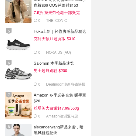
鹿裤$66 COS芭蕾鞋$153
7.5折 拉夫劳伦老干部夹克
$419
0
THE ICONIC
Hoka上新｜轻盈脚感新品精选
克利夫顿11超宽版 $310
0
HOKA US (AU)
Salomon 本季新品速览
男士越野跑鞋 $200
0
Dealmoon澳新省钱快报
Amazon 冬季必备合集 暖手宝
$26
丝塔芙大白罐$17.99/550g
0
Amazon澳洲亚马逊
alexanderwang新品来袭，暗
黑风鞋包配饰