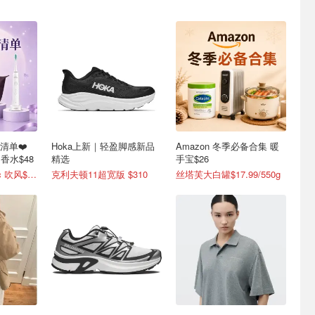
礼清单❤️
Hoka上新｜轻盈脚感新品
Amazon 冬季必备合集 暖
e 香水$48
精选
手宝$26
Dyson Supersonic 吹风$548
克利夫顿11超宽版 $310
丝塔芙大白罐$17.99/550g