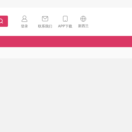
新西兰
登录
联系我们
APP下载
🇺🇸
美国
🇨🇳
中国
🇨🇦
加拿大
扫码下载 App
🇬🇧
英国
Download on the
App Store
🇩🇪
德国
Download the
Android App
🇫🇷
法国
🇮🇹
意大利
🇦🇺
澳洲