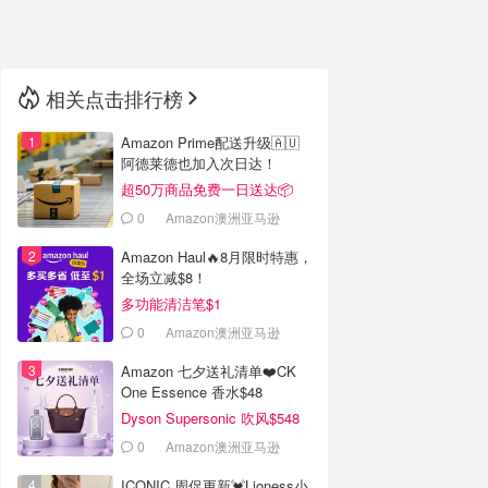
🇳🇿
新西兰
相关点击排行榜
Amazon Prime配送升级🇦🇺
阿德莱德也加入次日达！
超50万商品免费一日送达📦
0
Amazon澳洲亚马逊
Amazon Haul🔥8月限时特惠，
全场立减$8！
多功能清洁笔$1
0
Amazon澳洲亚马逊
Amazon 七夕送礼清单❤️CK
One Essence 香水$48
Dyson Supersonic 吹风$548
0
Amazon澳洲亚马逊
ICONIC 周促更新💓Lioness小