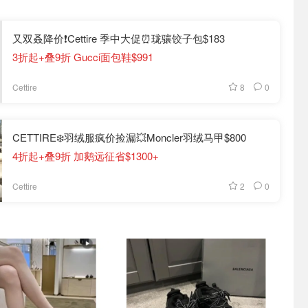
又双叒降价❗️Cettire 季中大促⏰珑骧饺子包$183
3折起+叠9折 Gucci面包鞋$991
8
0
Cettire
CETTIRE❄️羽绒服疯价捡漏💥Moncler羽绒马甲$800
4折起+叠9折 加鹅远征省$1300+
2
0
Cettire