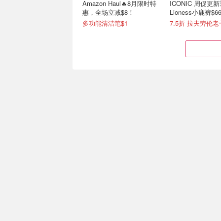
Amazon Haul🔥8月限时特
ICONIC 周促更新
惠，全场立减$8！
Lioness小鹿裤$6
蕾鞋$153
多功能清洁笔$1
Salomon 本季限定新品
Crocs Classic 
XT-6 GORE-TEX徒步鞋$400
低预算的夏日懒人