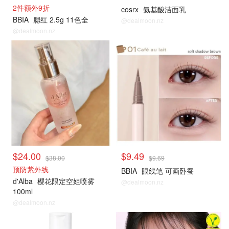
2件额外9折
cosrx
氨基酸洁面乳
BBIA
腮红 2.5g 11色全
@dealmoon.nz
@dealmoon.nz
$24.00
$9.49
$38.00
$9.69
预防紫外线
BBIA
眼线笔 可画卧蚕
d'Alba
樱花限定空姐喷雾
@dealmoon.nz
100ml
@dealmoon.nz