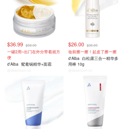
$36.99
$26.00
$58.00
$36.00
一罐2用~出门在外分带着就方
妆前擦一擦！起皮了擦一擦
便
d'Alba
白松露三合一精华多
d'Alba
鸳鸯锅精华+面霜
用棒 10g
@dealmoon.nz
@dealmoon.nz