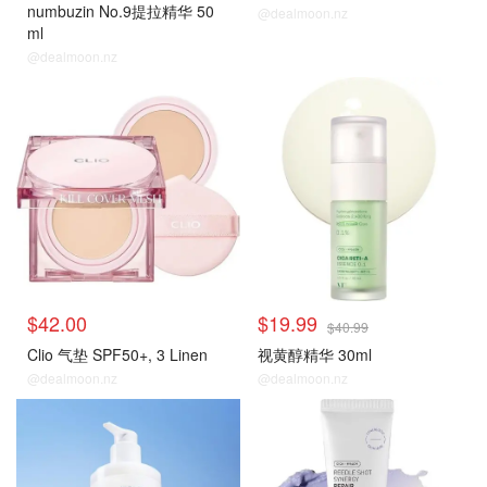
numbuzin No.9提拉精华 50
@dealmoon.nz
ml
@dealmoon.nz
$42.00
$19.99
$40.99
Clio 气垫 SPF50+, 3 Linen
视黄醇精华 30ml
@dealmoon.nz
@dealmoon.nz