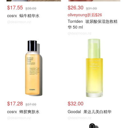
$17.55
$26.30
$38.00
$31.00
oliveyoung折后$26
cosrx
蜗牛精华水
Torriden
玻尿酸保湿急救精
@dealmoon.nz
华 50 ml
@dealmoon.nz
$17.28
$32.00
$37.00
cosrx
蜂胶爽肤水
Goodal
果达儿美白精华
@dealmoon.nz
@dealmoon.nz