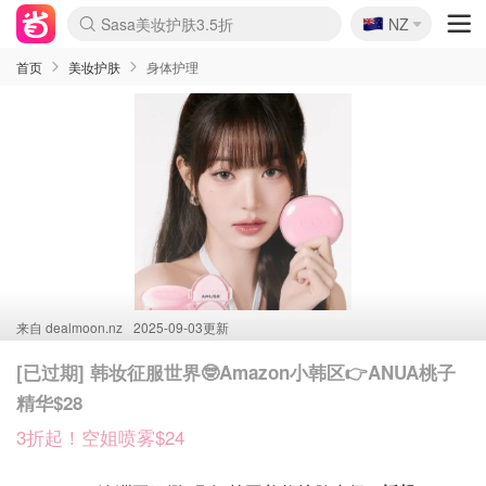
🇳🇿
Sasa美妆护肤3.5折
NZ
lululemon折扣上新
SSENSE年中2.5折
FreshBeauty好价汇总
Cettire降价+叠9折
WWS Coles超市实拍
viagogo二手票捡漏
Myer超级周末
The Outnet奢牌1折起
David Jones 3折起
Flannels大牌1折
Perfumes Club护肤1折
AMIRO面罩$251
Amazon折扣汇总
eToro入金$200送$50
Amazon数码好物
ICONIC本周7.5折
ThedoubleF高奢地板价
Moose Knuckles 6折
丝芙兰5折起
EUFY摄像头$98
Selenichast首饰2折
Trip机票酒店促销
YSL送5件彩妆礼
Amazon家居好物
Amazon美妆护肤
雅漾大喷$8
过敏原检测盒$33
伊索独家赠50ml沐浴露
科颜氏高保湿面霜$29
SEALIFE海洋馆门票6折
丝塔芙大白罐$16
订阅Newsletter送香薰
Cult Beauty 6.8折
Harrods圣诞日历$525
LN-CC奢牌私促3折
d'Alba空姐喷雾$16
EVE LOM套装£56
Bernardelli独家4折
Adore Beauty 6折起
CT圣诞日历
Mytheresa奢品2.7折
Luxury Escapes 9折
Currentbody美容仪$881
MOON Garden Live
Roborock扫地机$649
Tingo Life水杯$24
Valentino官网5折
CR洗护套装$23
修丽可4件套$159
Myer彩妆2件7折
GANNI官网4.5折
Stylevana韩妆4折
Tessabit高奢8.5折
OGX洗发水$11
Amazon阿德莱德次日达
卡诗8.5折+赠礼
Philips Hue灯具8折
首页
美妆护肤
身体护理
来自
dealmoon.nz
2025-09-03更新
[已过期] 韩妆征服世界🤓Amazon小韩区👉ANUA桃子
精华$28
3折起！空姐喷雾$24