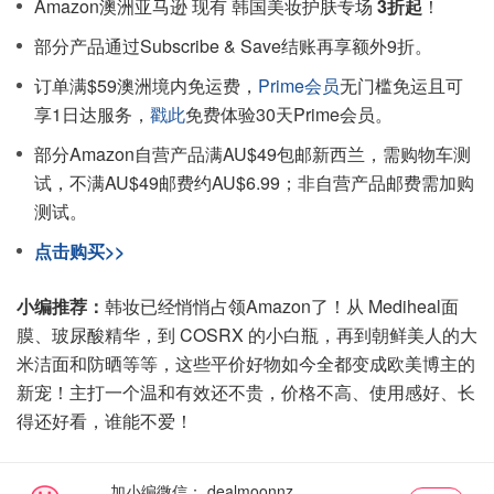
Amazon澳洲亚马逊 现有 韩国美妆护肤专场
3折起
！
部分产品通过Subscribe & Save结账再享额外9折。
订单满$59澳洲境内免运费，
Prime会员
无门槛免运且可
享1日达服务，
戳此
免费体验30天Prime会员。
部分Amazon自营产品满AU$49包邮新西兰，需购物车测
试，不满AU$49邮费约AU$6.99；非自营产品邮费需加购
测试。
点击购买>>
小编推荐：
韩妆已经悄悄占领Amazon了！从 Mediheal面
膜、玻尿酸精华，到 COSRX 的小白瓶，再到朝鲜美人的大
米洁面和防晒等等，这些平价好物如今全都变成欧美博主的
新宠！主打一个温和有效还不贵，价格不高、使用感好、长
得还好看，谁能不爱！
加小编微信：