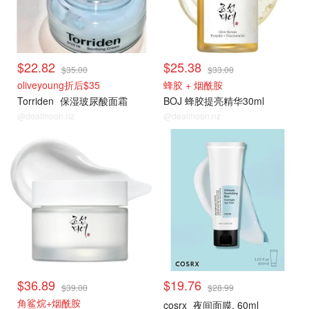
$22.82
$25.38
$35.00
$33.00
oliveyoung折后$35
蜂胶 + 烟酰胺
Torriden
保湿玻尿酸面霜
BOJ 蜂胶提亮精华30ml
@dealmoon.nz
@dealmoon.nz
$36.89
$19.76
$39.00
$28.99
角鲨烷+烟酰胺
cosrx
夜间面膜, 60ml