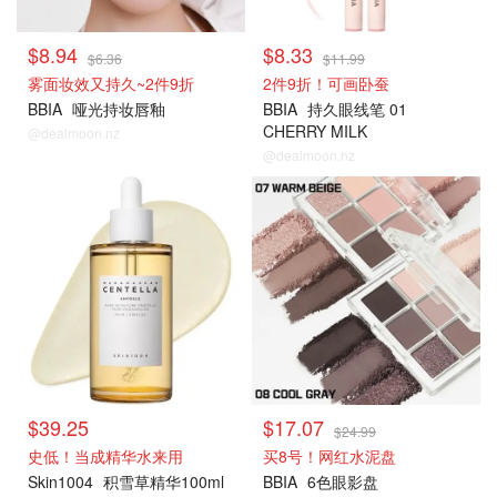
$8.94
$8.33
$6.36
$11.99
雾面妆效又持久~2件9折
2件9折！可画卧蚕
BBIA
哑光持妆唇釉
BBIA
持久眼线笔 01
CHERRY MILK
@dealmoon.nz
@dealmoon.nz
$39.25
$17.07
$24.99
史低！当成精华水来用
买8号！网红水泥盘
Skin1004
积雪草精华100ml
BBIA
6色眼影盘