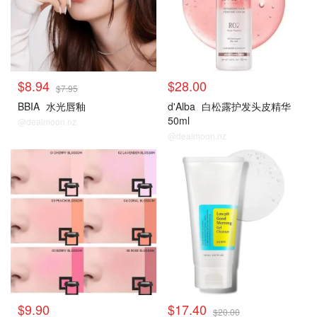
$8.94
$28.00
$7.95
BBIA
水光唇釉
d'Alba
白松露护发头皮精华
50ml
@dealmoon.nz
@dealmoon.nz
$9.90
$17.40
$20.00