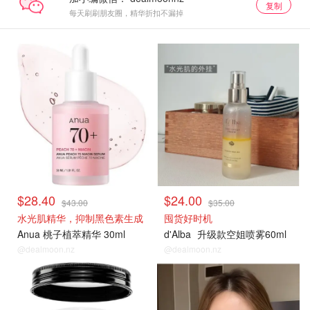
复制
每天刷刷朋友圈，精华折扣不漏掉
$28.40
$24.00
$43.00
$35.00
水光肌精华，抑制黑色素生成
囤货好时机
Anua 桃子植萃精华 30ml
d'Alba
升级款空姐喷雾60ml
@dealmoon.nz
@dealmoon.nz