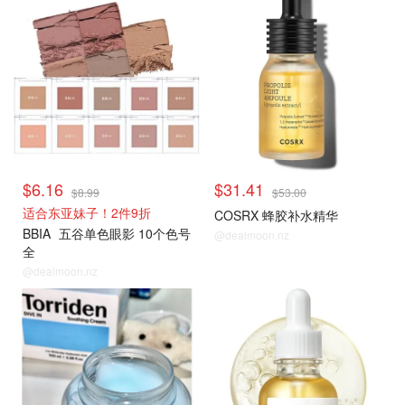
$6.16
$31.41
$8.99
$53.00
适合东亚妹子！2件9折
COSRX 蜂胶补水精华
BBIA
五谷单色眼影 10个色号
@dealmoon.nz
全
@dealmoon.nz