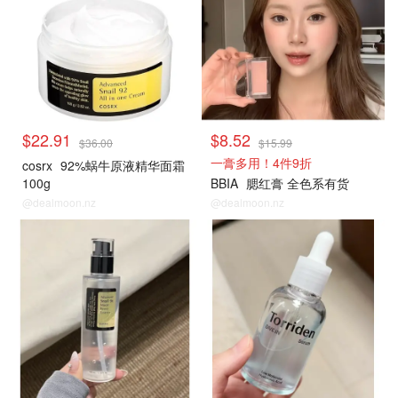
$22.91
$8.52
$36.00
$15.99
一膏多用！4件9折
cosrx
92%蜗牛原液精华面霜
100g
BBIA
腮红膏 全色系有货
@dealmoon.nz
@dealmoon.nz