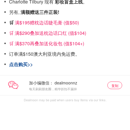
Charlotte Tilbury 现有
彩妆盲盒上线
。
另有,
满额赠送三件正装!
🛒
满$195赠枕边话睫毛膏 (值$50)
🛒 满$290叠加送枕边话口红 (值$104)
🛒 满$370再叠加送化妆包 (值$104+)
订单满$150澳大利亚境内免运费。
点击购买>>
加小编微信：
复制
每天刷刷朋友圈，精华折扣不漏掉
Dealmoon may be paid when users buy items via our links.