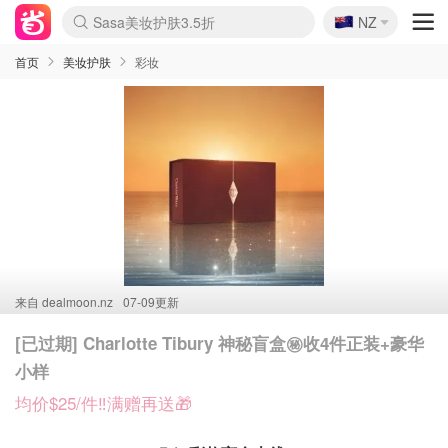
🇳🇿
Sasa美妆护肤3.5折
NZ
lululemon折扣上新
SSENSE年中2.5折
FreshBeauty好价汇总
Cettire降价+叠9折
WWS Coles超市实拍
viagogo二手票捡漏
Myer超级周末
The Outnet奢牌1折起
David Jones 3折起
Flannels大牌1折
Perfumes Club护肤1折
AMIRO面罩$251
Amazon折扣汇总
eToro入金$200送$50
Amazon数码好物
ICONIC本周7.5折
ThedoubleF高奢地板价
Moose Knuckles 6折
丝芙兰5折起
EUFY摄像头$98
Selenichast首饰2折
Trip机票酒店促销
YSL送5件彩妆礼
Amazon家居好物
Amazon美妆护肤
雅漾大喷$8
过敏原检测盒$33
伊索独家赠50ml沐浴露
科颜氏高保湿面霜$29
SEALIFE海洋馆门票6折
丝塔芙大白罐$16
订阅Newsletter送香薰
Cult Beauty 6.8折
Harrods圣诞日历$525
LN-CC奢牌私促3折
d'Alba空姐喷雾$16
EVE LOM套装£56
Bernardelli独家4折
Adore Beauty 6折起
CT圣诞日历
Mytheresa奢品2.7折
Luxury Escapes 9折
Currentbody美容仪$881
MOON Garden Live
Roborock扫地机$649
Tingo Life水杯$24
Valentino官网5折
CR洗护套装$23
修丽可4件套$159
Myer彩妆2件7折
GANNI官网4.5折
Stylevana韩妆4折
Tessabit高奢8.5折
OGX洗发水$11
Amazon阿德莱德次日达
卡诗8.5折+赠礼
Philips Hue灯具8折
首页
美妆护肤
彩妆
来自
dealmoon.nz
07-09更新
[已过期] Charlotte Tibury 神秘盲盒㊙️收4件正装+豪华
小样
均价$25/件‼️满赠再送🎁