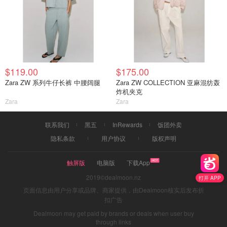
$119.00
$175.00
Zara ZW 系列牛仔长裤 中腰阔腿
Zara ZW COLLECTION 亚麻混纺轰
炸机夹克
Zara
Zara
联系我们
黑五
InRewards
饭团外卖
隐私条款
用户协议
版权声明
触屏版
电脑版
下载App
2019©dealmoon.nz
打开 APP
页面信息由用户分享或品牌、商家提供，由Dealmoon核实后发布折
扣广告
Dealmoon may get paid by brands or deals when user buy
through links