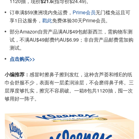
1120抽，现价
$21.6
(指导价$24.49)。
订单满$59澳洲境内免运费，
Prime会员
无门槛免运且可
享1日达服务，
戳此
免费体验30天Prime会员。
部分Amazon自营产品满AU$49包邮新西兰，需购物车测
试，不满AU$49邮费约AU$6.99；非自营产品邮费需加购
测试。
点击购买>>
小编推荐：
感冒时擦鼻子擦到发红，这种含芦荟和维E的纸
巾会舒服不少，表面有一层柔润涂层，不会磨得鼻子疼。三
层厚度够扎实，擦完不容易破。一箱8包共1120抽，囤一次
够用好一阵子。