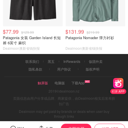
$77.99
$131.99
$129.99
$219.99
Patagonia 女装 Garden Island 长短
Patagonia Nomader 弹力衬衫
裤 6英寸 麻织
Dealmoon澳新省钱快报
Dealmoon澳新省钱快报
联系我们
黑五
InRewards
饭团外卖
隐私条款
用户协议
版权声明
触屏版
电脑版
下载App
2019©dealmoon.nz
打开 APP
页面信息由用户分享或品牌、商家提供，由Dealmoon核实后发布折
扣广告
Dealmoon may get paid by brands or deals when user buy
through links