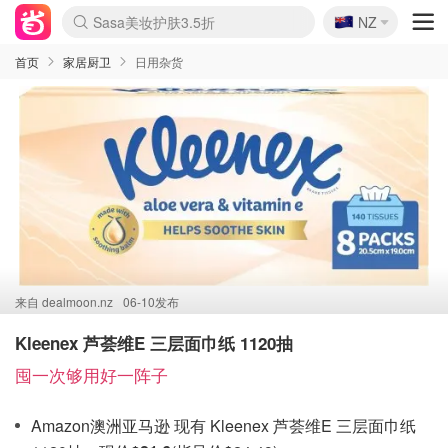
🇳🇿
Sasa美妆护肤3.5折
NZ
lululemon折扣上新
SSENSE年中3折
FreshBeauty好价汇总
Cettire降价+叠9折
Farfetch折上8折
WWS Coles超市实拍
viagogo二手票捡漏
Myer清仓1折起
The Outnet奢牌1折起
David Jones 3折起
Flannels大牌1折
Perfumes Club护肤1折
AMIRO返校季6.2折
Oweek抽奖送Airpods
Amazon折扣汇总
eToro入金$200送$50
Amazon数码好物
ICONIC本周7.5折
ThedoubleF高奢地板价
Moose Knuckles 6折
丝芙兰5折起
EUFY官网3.7折起
Selenichast首饰2折
Trip机票酒店促销
YSL送5件彩妆礼
Amazon家居好物
BIGBANG巡演开票
David Jones时尚3折
Amazon美妆护肤
雅漾大喷$8
过敏原检测盒$33
伊索独家赠50ml沐浴露
科颜氏清仓3折
SEALIFE海洋馆门票6折
丝塔芙大白罐$16
订阅Newsletter送香薰
Cult Beauty 6.8折
Harrods圣诞日历2.3折
LN-CC奢牌私促3折
d'Alba空姐喷雾$16
EVE LOM套装逆天2折
Bernardelli独家4折
Adore Beauty 6折起
CT圣诞日历
Mytheresa奢品2.7折
Luxury Escapes 9折
Currentbody美容仪9折
卡诗9折+赠4件礼
MOON Garden Live
ALLSAINTS美衣3折
Roborock扫地机3.7折
Tingo Life水杯$24
Valentino官网5折
CR洗发护发6.3折
首页
家居厨卫
日用杂货
来自
dealmoon.nz
06-10发布
Kleenex 芦荟维E 三层面巾纸 1120抽
囤一次够用好一阵子
Amazon澳洲亚马逊 现有 Kleenex 芦荟维E 三层面巾纸