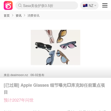
🇳🇿
Sasa美妆护肤3.5折
NZ
lululemon折扣上新
SSENSE年中2.5折
FreshBeauty好价汇总
Cettire降价+叠9折
WWS Coles超市实拍
viagogo二手票捡漏
Myer超级周末
The Outnet奢牌1折起
David Jones 3折起
Flannels大牌1折
Perfumes Club护肤1折
AMIRO面罩$251
Amazon折扣汇总
eToro入金$200送$50
Amazon数码好物
ICONIC本周7.5折
ThedoubleF高奢地板价
Moose Knuckles 6折
丝芙兰5折起
EUFY摄像头$98
Selenichast首饰2折
Trip机票酒店促销
YSL送5件彩妆礼
Amazon家居好物
Amazon美妆护肤
雅漾大喷$8
过敏原检测盒$33
伊索独家赠50ml沐浴露
科颜氏高保湿面霜$29
SEALIFE海洋馆门票6折
丝塔芙大白罐$16
订阅Newsletter送香薰
Cult Beauty 6.8折
Harrods圣诞日历$525
LN-CC奢牌私促3折
d'Alba空姐喷雾$16
EVE LOM套装£56
Bernardelli独家4折
Adore Beauty 6折起
CT圣诞日历
Mytheresa奢品2.7折
Luxury Escapes 9折
Currentbody美容仪$881
MOON Garden Live
Roborock扫地机$649
Tingo Life水杯$24
Valentino官网5折
CR洗护套装$23
修丽可4件套$159
Myer彩妆2件7折
GANNI官网4.5折
Stylevana韩妆4折
Tessabit高奢8.5折
OGX洗发水$11
Amazon阿德莱德次日达
卡诗8.5折+赠礼
Philips Hue灯具8折
首页
资讯
消费资讯
来自
dealmoon.nz
06-02发布
[已过期] Apple Glasses 细节曝光💥库克卸任前重点项
目
预计2027年问世