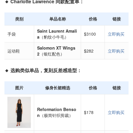
🔸 Charlotte Lawrence 同款配置单：
类别
单品名称
价格
链接
Saint Laurent Amali
手袋
$3100
立即购买
a
（豹纹小牛毛）
Salomon XT Wings
运动鞋
$282
立即购买
2
（银红配色）
🔸 选购类似单品，复刻反差感造型：
图片
修身长裙精选
价格
链接
Reformation Benso
$178
立即购买
n
（极简针织剪裁）