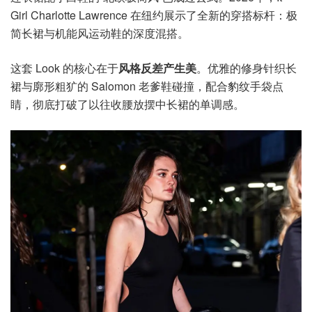
Girl Charlotte Lawrence 在纽约展示了全新的穿搭标杆：极
简长裙与机能风运动鞋的深度混搭。
这套 Look 的核心在于
风格反差产生美
。优雅的修身针织长
裙与廓形粗犷的 Salomon 老爹鞋碰撞，配合豹纹手袋点
睛，彻底打破了以往收腰放摆中长裙的单调感。