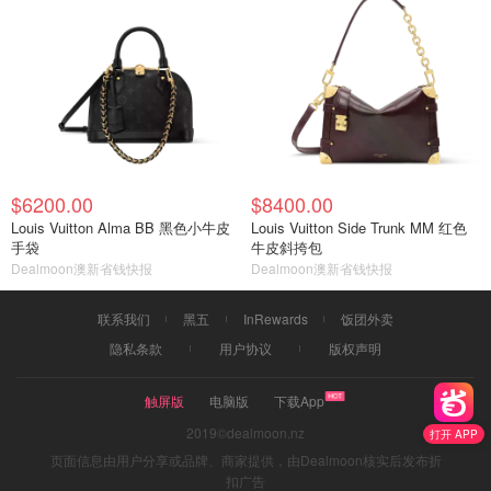
$6200.00
$8400.00
Louis Vuitton Alma BB 黑色小牛皮
Louis Vuitton Side Trunk MM 红色
手袋
牛皮斜挎包
Dealmoon澳新省钱快报
Dealmoon澳新省钱快报
联系我们
黑五
InRewards
饭团外卖
隐私条款
用户协议
版权声明
触屏版
电脑版
下载App
2019©dealmoon.nz
打开 APP
页面信息由用户分享或品牌、商家提供，由Dealmoon核实后发布折
扣广告