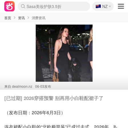
🇳🇿
Sasa美妆护肤3.5折
NZ
lululemon折扣上新
SSENSE年中2.5折
FreshBeauty好价汇总
Cettire降价+叠9折
WWS Coles超市实拍
viagogo二手票捡漏
Myer超级周末
The Outnet奢牌1折起
David Jones 3折起
Flannels大牌1折
Perfumes Club护肤1折
AMIRO面罩$251
Amazon折扣汇总
eToro入金$200送$50
Amazon数码好物
ICONIC本周7.5折
ThedoubleF高奢地板价
Moose Knuckles 6折
丝芙兰5折起
EUFY摄像头$98
Selenichast首饰2折
Trip机票酒店促销
YSL送5件彩妆礼
Amazon家居好物
Amazon美妆护肤
雅漾大喷$8
过敏原检测盒$33
伊索独家赠50ml沐浴露
科颜氏高保湿面霜$29
SEALIFE海洋馆门票6折
丝塔芙大白罐$16
订阅Newsletter送香薰
Cult Beauty 6.8折
Harrods圣诞日历$525
LN-CC奢牌私促3折
d'Alba空姐喷雾$16
EVE LOM套装£56
Bernardelli独家4折
Adore Beauty 6折起
CT圣诞日历
Mytheresa奢品2.7折
Luxury Escapes 9折
Currentbody美容仪$881
MOON Garden Live
Roborock扫地机$649
Tingo Life水杯$24
Valentino官网5折
CR洗护套装$23
修丽可4件套$159
Myer彩妆2件7折
GANNI官网4.5折
Stylevana韩妆4折
Tessabit高奢8.5折
OGX洗发水$11
Amazon阿德莱德次日达
卡诗8.5折+赠礼
Philips Hue灯具8折
首页
资讯
消费资讯
来自
dealmoon.nz
06-03发布
[已过期] 2026穿搭预警 别再用小白鞋配裙子了
（发布日期：2026年6月3日）
连衣裙配小白鞋的“北欧极简风”已成过去式。2026年，It-