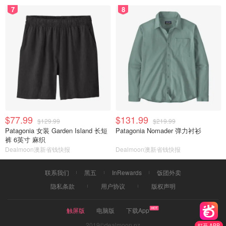
7
8
$77.99
$131.99
$129.99
$219.99
Patagonia 女装 Garden Island 长短
Patagonia Nomader 弹力衬衫
裤 6英寸 麻织
Dealmoon澳新省钱快报
Dealmoon澳新省钱快报
联系我们
黑五
InRewards
饭团外卖
隐私条款
用户协议
版权声明
触屏版
电脑版
下载App
2019©dealmoon.nz
打开 APP