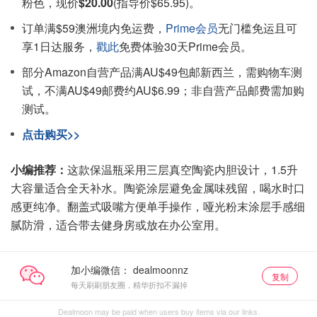
粉色，现价
$20.00
(指导价$65.95)。
订单满$59澳洲境内免运费，
Prime会员
无门槛免运且可
享1日达服务，
戳此
免费体验30天Prime会员。
部分Amazon自营产品满AU$49包邮新西兰，需购物车测
试，不满AU$49邮费约AU$6.99；非自营产品邮费需加购
测试。
点击购买>>
小编推荐：
这款保温瓶采用三层真空陶瓷内胆设计，1.5升
大容量适合全天补水。陶瓷涂层避免金属味残留，喝水时口
感更纯净。翻盖式吸嘴方便单手操作，哑光粉末涂层手感细
腻防滑，适合带去健身房或放在办公室用。
加小编微信：
复制
每天刷刷朋友圈，精华折扣不漏掉
Dealmoon may be paid when users buy items via our links.