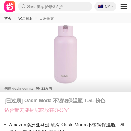
🇳🇿
Sasa美妆护肤3.5折
NZ
lululemon折扣上新
SSENSE年中3折
FreshBeauty好价汇总
Cettire降价+叠9折
Farfetch折上8折
WWS Coles超市实拍
viagogo二手票捡漏
Myer超级周末1折
The Outnet奢牌1折起
David Jones 3折起
Flannels大牌1折
Perfumes Club护肤1折
AMIRO返校季6.2折
Oweek抽奖送Airpods
Amazon折扣汇总
eToro入金$200送$50
Amazon数码好物
ICONIC本周7.5折
ThedoubleF高奢地板价
Moose Knuckles 6折
丝芙兰5折起
EUFY官网3.7折起
Selenichast首饰2折
Trip机票酒店促销
YSL送5件彩妆礼
Amazon家居好物
BIGBANG巡演开票
David Jones时尚3折
Amazon美妆护肤
雅漾大喷$8
过敏原检测盒$33
伊索独家赠50ml沐浴露
科颜氏清仓3折
SEALIFE海洋馆门票6折
丝塔芙大白罐$16
订阅Newsletter送香薰
Cult Beauty 6.8折
Harrods圣诞日历2.3折
LN-CC奢牌私促3折
d'Alba空姐喷雾$16
EVE LOM套装逆天2折
Bernardelli独家4折
Adore Beauty 6折起
CT圣诞日历
Mytheresa奢品2.7折
Luxury Escapes 9折
Currentbody美容仪9折
MOON Garden Live
ALLSAINTS美衣3折
Roborock扫地机3.7折
Tingo Life水杯$24
Valentino官网5折
CR洗发护发6.3折
修丽可套装7.4折
Myer彩妆2件7折
GANNI官网4.5折
Stylevana韩妆4折
Tessabit高奢8.5折
首页
家居厨卫
日用杂货
来自
dealmoon.nz
05-22发布
[已过期] Oasis Moda 不锈钢保温瓶 1.5L 粉色
适合带去健身房或放在办公室
Amazon澳洲亚马逊 现有 Oasis Moda 不锈钢保温瓶 1.5L