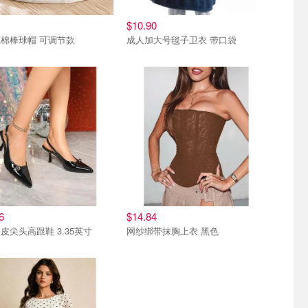
$10.90
棉棒球帽 可调节款
成人加大号毯子卫衣 带口袋
6
$14.84
皮尖头高跟鞋 3.35英寸
网纱绑带抹胸上衣 黑色