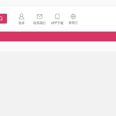
新西兰
登录
联系我们
APP下载
🇺🇸
美国
🇨🇳
中国
🇨🇦
加拿大
扫码下载 App
🇬🇧
英国
Download on the
App Store
🇩🇪
德国
Download the
Android App
🇫🇷
法国
🇮🇹
意大利
🇦🇺
澳洲