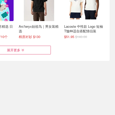
8月精选 日
Arc'teryx始祖鸟｜男女装精
Lacoste 中性款 Logo 短袖
选
T恤👫适合搭配情侣装
/10个
棉质衬衫 $130
$51.95
$140.00
展开更多
鸟本季人气款
On Running 本季运动潮搭
618大促来袭⚡蕉下满减，
上新
至高省$60‼️草编防晒帽$44
👒
Cloudrunner 3 女款跑鞋$290
防晒帽+口罩二合一$31