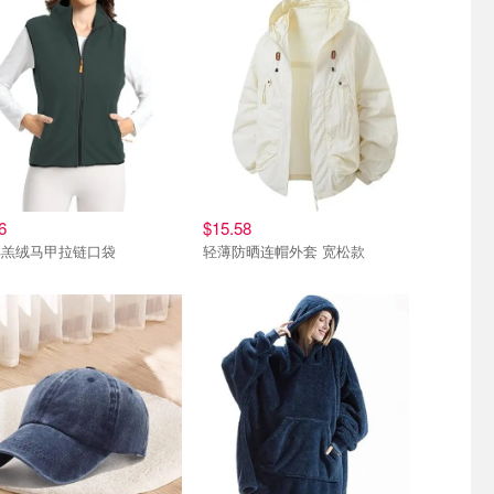
6
$15.58
羊羔绒马甲拉链口袋
轻薄防晒连帽外套 宽松款