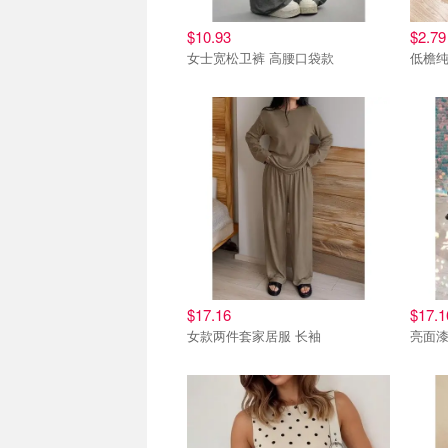
$10.93
$2.79
女士宽松卫裤 高腰口袋款
低檐纯
$17.16
$17.1
女款两件套家居服 长袖
亮面漆