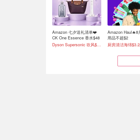
Amazon 七夕送礼清单❤️
Amazon Haul
CK One Essence 香水$48
用品不超$2
Dyson Supersonic 吹风$548
厨房清洁海绵$3.2
Amazon 冬季必备合集 暖
Arc'teryx始祖
手宝$26
丝塔芙大白罐$17.99/550g
背心 $360