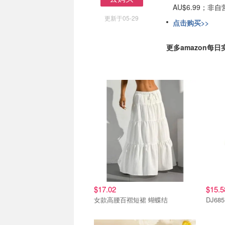
AU$6.99；
去购买
更新于05-29
点击购买>>
更多amazon每
$17.02
$15.5
女款高腰百褶短裙 蝴蝶结
DJ6