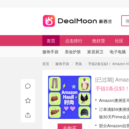
首页
点击排行
抢好货
社区
服饰手袋
美妆护肤
家居厨卫
电子电脑
首页
服饰手袋
男装
手链2条仅$3！ Amazon 
[已过期]
Ama
手链2条仅$3
Amazon澳洲亚
订单满$59澳洲
验30天Prime会
部分Amazon
去购买