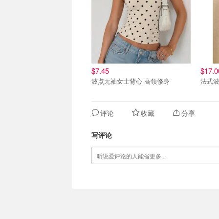
$7.45
$17.0
波点无袖女士背心 高领修身
法式
评论
收藏
分享
写评论