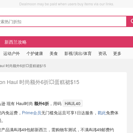
Dealmoon may be paid when users buy items via our links.
新西兰攻略
运动户外
个护健康
美食
影视/演出/体育
资讯
更多
Haul 时尚额外6折💥蛋糕裙$15
zon Haul 时尚额外6折💥蛋糕裙$15
！
马逊 现有 Haul时尚
额外6折
，用码
HAUL40
境内免运费，
Prime会员
无门槛免运且可享1日达服务，
戳此
免费体
员。
自营产品满AU$49包邮新西兰，需购物车测试，不满AU$49邮费约