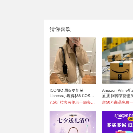
猜你喜欢
ICONIC 周促更新💓
Amazon Prime
Lioness小鹿裤$66 COS芭
🇦🇺 阿德莱德
蕾鞋$153
达！
7.5折 拉夫劳伦老干部夹克$419