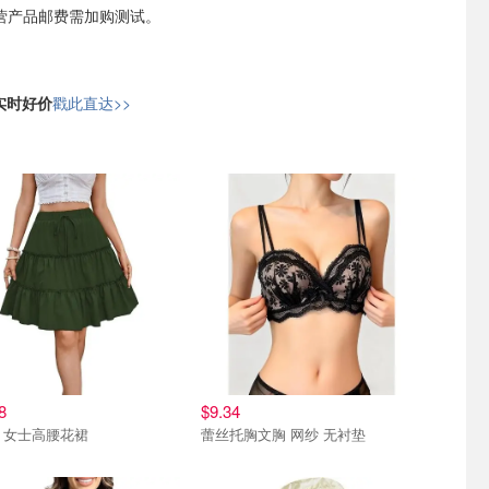
非自营产品邮费需加购测试。
日实时好价
戳此直达>>
8
$9.34
85 女士高腰花裙
蕾丝托胸文胸 网纱 无衬垫