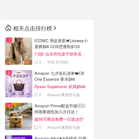
🇳🇿
新西兰
相关点击排行榜
ICONIC 周促更新💓Lioness小
鹿裤$66 COS芭蕾鞋$153
7.5折 拉夫劳伦老干部夹克
$419
0
THE ICONIC
Amazon 七夕送礼清单❤️CK
One Essence 香水$48
Dyson Supersonic 吹风$548
0
Amazon澳洲亚马逊
Amazon Prime配送升级🇦🇺
阿德莱德也加入次日达！
超50万商品免费一日送达📦
0
Amazon澳洲亚马逊
Amazon Haul🔥8月精选 日用