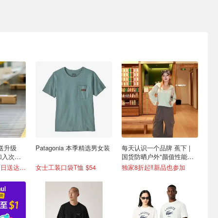
配送升级
Patagonia 本季精选男女装
每天认识一个品牌 蕉下 |
也加入次日
国货防晒户外"颜值性能天
花板"
超50万商品免费一日送达📦
女士工装口袋T恤 $54
独家8折起‼️新品也参加