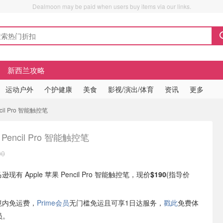
Dealmoon may be paid when users buy items via our links.
新西兰攻略
运动户外
个护健康
美食
影视/演出/体育
资讯
更多
encil Pro 智能触控笔
e Pencil Pro 智能触控笔
00
逊现有 Apple 苹果 Pencil Pro 智能触控笔，现价
$190
(指导价
境内免运费，
Prime会员
无门槛免运且可享1日达服务，
戳此
免费体
员。