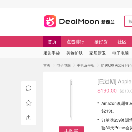
首页
点击排行
抢好货
社区
服饰手袋
美妆护肤
家居厨卫
电子电脑
首页
电子电脑
手机及平板
$190.00 Apple P
[已过期]
Appl
$190.00
$219.
Amazon澳洲亚马
$219)。
订单满$59澳洲
验30天Prime会
去购买