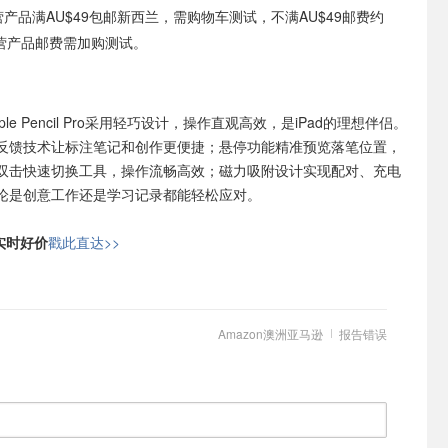
自营产品满AU$49包邮新西兰，需购物车测试，不满AU$49邮费约
非自营产品邮费需加购测试。
ple Pencil Pro采用轻巧设计，操作直观高效，是iPad的理想伴侣。
反馈技术让标注笔记和创作更便捷；悬停功能精准预览落笔位置，
双击快速切换工具，操作流畅高效；磁力吸附设计实现配对、充电
论是创意工作还是学习记录都能轻松应对。
日实时好价
戳此直达>>
Amazon澳洲亚马逊
报告错误