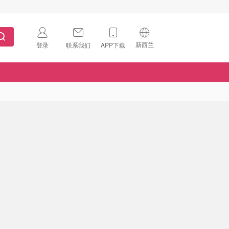
新西兰
登录
联系我们
APP下载
🇺🇸
美国
🇨🇳
中国
🇨🇦
加拿大
扫码下载 App
🇬🇧
英国
Download on the
App Store
🇩🇪
德国
Download the
Android App
🇫🇷
法国
🇮🇹
意大利
🇦🇺
澳洲