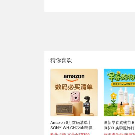
猜你喜欢
Amazon 8月数码清单丨
澳新早春购物节
SONY WH-CH720N降噪耳
测$33 换季服饰
机$147
哈曼卡顿 水晶4代$399
评论送Natio护肤7