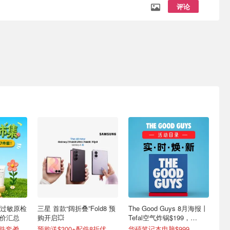
评论
过敏原检
三星 首款“阔折叠”Fold8 预
The Good Guys 8月海报丨
好价汇总
购开启💥
Tefal空气炸锅$199，
Dyson吸尘器$364
件套🎁
预购送$300+配件8折优惠！
华硕笔记本电脑$999