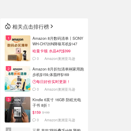
🇳🇿
新西兰
相关点击排行榜
Amazon 8月数码清单丨SONY
WH-CH720N降噪耳机$147
哈曼卡顿 水晶4代$399
0
Amazon澳洲亚马逊
Amazon 8月折扣清单🆕家用跑
步机$159,体脂秤$169
🕒每日好价实时更新！
0
Amazon澳洲亚马逊
Kindle 6英寸 16GB 防眩光电
子书 8折！
$159
$199
0
Amazon澳洲亚马逊
三星 首款“阔折叠”Fold8 预购