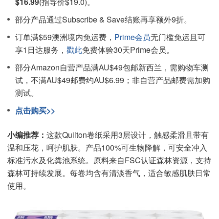
$16.99
(指导价$19.0)。
部分产品通过Subscribe & Save结账再享额外9折。
订单满$59澳洲境内免运费，
Prime会员
无门槛免运且可
享1日达服务，
戳此
免费体验30天Prime会员。
部分Amazon自营产品满AU$49包邮新西兰，需购物车测
试，不满AU$49邮费约AU$6.99；非自营产品邮费需加购
测试。
点击购买>>
小编推荐：
这款Quilton卷纸采用3层设计，触感柔滑且带有
温和压花，呵护肌肤。产品100%可生物降解，可安全冲入
标准污水及化粪池系统。原料来自FSC认证森林资源，支持
森林可持续发展。每卷均含有清淡香气，适合敏感肌肤日常
使用。