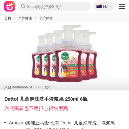
🇳🇿
Sasa美妆护肤3.5折
NZ
lululemon折扣上新
SSENSE年中2.5折
FreshBeauty好价汇总
Cettire降价+叠9折
WWS Coles超市实拍
viagogo二手票捡漏
Myer超级周末
The Outnet奢牌1折起
David Jones 3折起
Flannels大牌1折
Perfumes Club护肤1折
AMIRO面罩$251
Amazon折扣汇总
eToro入金$200送$50
Amazon数码好物
ICONIC本周7.5折
ThedoubleF高奢地板价
Moose Knuckles 6折
丝芙兰5折起
EUFY摄像头$98
Selenichast首饰2折
Trip机票酒店促销
YSL送5件彩妆礼
Amazon家居好物
Amazon美妆护肤
雅漾大喷$8
过敏原检测盒$33
伊索独家赠50ml沐浴露
科颜氏高保湿面霜$29
SEALIFE海洋馆门票6折
丝塔芙大白罐$16
订阅Newsletter送香薰
Cult Beauty 6.8折
Harrods圣诞日历$525
LN-CC奢牌私促3折
d'Alba空姐喷雾$16
EVE LOM套装£56
Bernardelli独家4折
Adore Beauty 6折起
CT圣诞日历
Mytheresa奢品2.7折
Luxury Escapes 9折
Currentbody美容仪$881
MOON Garden Live
Roborock扫地机$649
Tingo Life水杯$24
Valentino官网5折
CR洗护套装$23
修丽可4件套$159
Myer彩妆2件7折
GANNI官网4.5折
Stylevana韩妆4折
Tessabit高奢8.5折
OGX洗发水$11
Amazon阿德莱德次日达
卡诗8.5折+赠礼
Philips Hue灯具8折
首页
个护健康
个护保健
来自
dealmoon.nz
07-03发布
Dettol 儿童泡沫洗手液浆果 250ml 6瓶
六瓶囤着也不用担心很快用完
Amazon澳洲亚马逊 现有 Dettol 儿童泡沫洗手液浆果