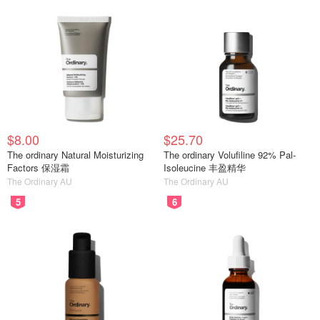
$8.00
$25.70
The ordinary Natural Moisturizing
The ordinary Volufiline 92% Pal-
Factors 保湿霜
Isoleucine 丰盈精华
The Ordinary AU
The Ordinary AU
5
6