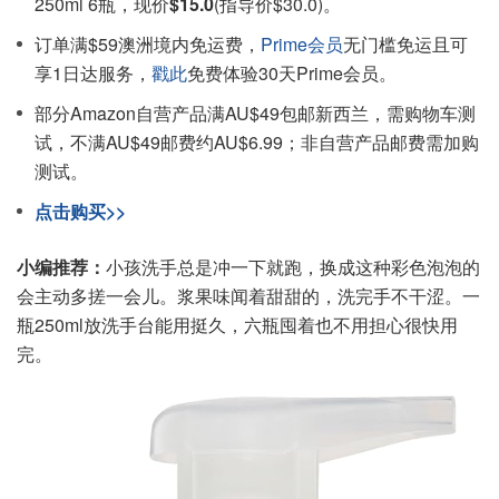
250ml 6瓶，现价
$15.0
(指导价$30.0)。
订单满$59澳洲境内免运费，
Prime会员
无门槛免运且可
享1日达服务，
戳此
免费体验30天Prime会员。
部分Amazon自营产品满AU$49包邮新西兰，需购物车测
试，不满AU$49邮费约AU$6.99；非自营产品邮费需加购
测试。
点击购买>>
小编推荐：
小孩洗手总是冲一下就跑，换成这种彩色泡泡的
会主动多搓一会儿。浆果味闻着甜甜的，洗完手不干涩。一
瓶250ml放洗手台能用挺久，六瓶囤着也不用担心很快用
完。