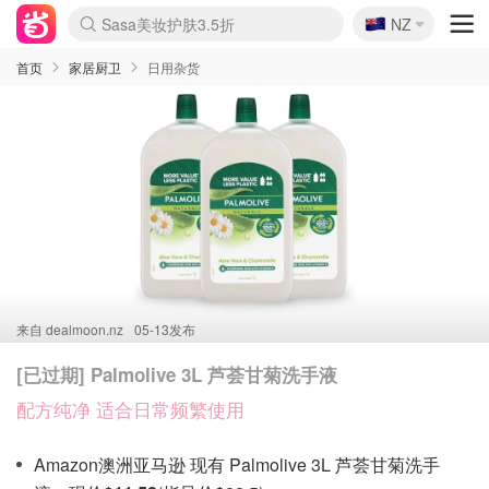
🇳🇿
Sasa美妆护肤3.5折
NZ
lululemon折扣上新
SSENSE年中3折
FreshBeauty好价汇总
Cettire降价+叠9折
Farfetch折上8折
WWS Coles超市实拍
viagogo二手票捡漏
Myer清仓1折起
The Outnet奢牌1折起
David Jones 3折起
Flannels大牌1折
Perfumes Club护肤1折
AMIRO返校季6.2折
Oweek抽奖送Airpods
Amazon折扣汇总
eToro入金$200送$50
Amazon数码好物
ICONIC本周7.5折
ThedoubleF高奢地板价
Moose Knuckles 6折
丝芙兰5折起
EUFY官网3.7折起
Selenichast首饰2折
Trip机票酒店促销
YSL送5件彩妆礼
Amazon家居好物
BIGBANG巡演开票
David Jones时尚3折
Amazon美妆护肤
雅漾大喷$8
过敏原检测盒$33
伊索独家赠50ml沐浴露
科颜氏清仓3折
SEALIFE海洋馆门票6折
丝塔芙大白罐$16
订阅Newsletter送香薰
Cult Beauty 6.8折
Harrods圣诞日历2.3折
LN-CC奢牌私促3折
d'Alba空姐喷雾$16
EVE LOM套装逆天2折
Bernardelli独家4折
Adore Beauty 6折起
CT圣诞日历
Mytheresa奢品2.7折
Luxury Escapes 9折
Currentbody美容仪9折
卡诗9折+赠4件礼
MOON Garden Live
ALLSAINTS美衣3折
Roborock扫地机3.7折
Tingo Life水杯$24
Valentino官网5折
CR洗发护发6.3折
首页
家居厨卫
日用杂货
来自
dealmoon.nz
05-13发布
[已过期] Palmolive 3L 芦荟甘菊洗手液
配方纯净 适合日常频繁使用
Amazon澳洲亚马逊 现有 Palmolive 3L 芦荟甘菊洗手