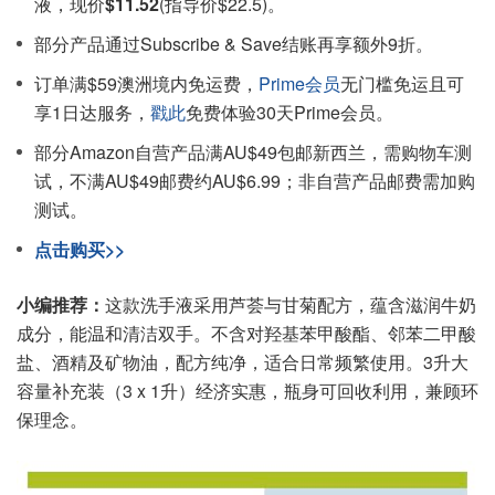
液，现价
$11.52
(指导价$22.5)。
部分产品通过Subscribe & Save结账再享额外9折。
订单满$59澳洲境内免运费，
Prime会员
无门槛免运且可
享1日达服务，
戳此
免费体验30天Prime会员。
部分Amazon自营产品满AU$49包邮新西兰，需购物车测
试，不满AU$49邮费约AU$6.99；非自营产品邮费需加购
测试。
点击购买>>
小编推荐：
这款洗手液采用芦荟与甘菊配方，蕴含滋润牛奶
成分，能温和清洁双手。不含对羟基苯甲酸酯、邻苯二甲酸
盐、酒精及矿物油，配方纯净，适合日常频繁使用。3升大
容量补充装（3 x 1升）经济实惠，瓶身可回收利用，兼顾环
保理念。