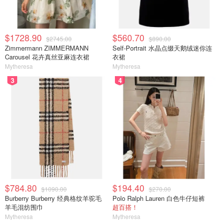
$1728.90
$560.70
$2745.00
$890.00
Zimmermann ZIMMERMANN
Self-Portrait 水晶点缀天鹅绒迷你连
Carousel 花卉真丝亚麻连衣裙
衣裙
Mytheresa
Mytheresa
3
4
$784.80
$194.40
$1090.00
$270.00
Burberry Burberry 经典格纹羊驼毛
Polo Ralph Lauren 白色牛仔短裤
羊毛混纺围巾
超百搭！
Mytheresa
Mytheresa