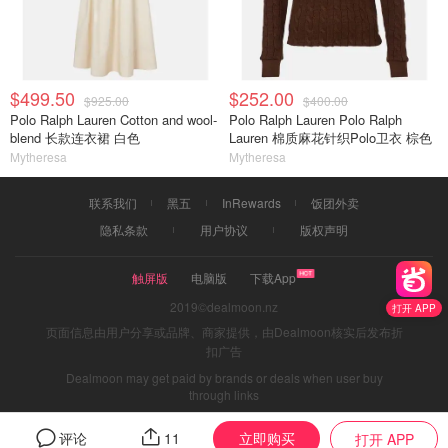
$499.50
$252.00
$925.00
$400.00
Polo Ralph Lauren Cotton and wool-
Polo Ralph Lauren Polo Ralph
blend 长款连衣裙 白色
Lauren 棉质麻花针织Polo卫衣 棕色
Mytheresa
Mytheresa
联系我们
黑五
InRewards
饭团外卖
隐私条款
用户协议
版权声明
触屏版
电脑版
下载App
2019©dealmoon.nz
打开 APP
页面信息由用户分享或品牌、商家提供，由Dealmoon核实后发布折
扣广告
Dealmoon may get paid by brands or deals when user buy
through links
立即购买
评论
11
打开 APP