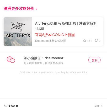
澳洲更多攻略好价：
Arc'Teryx始祖鸟 折扣汇总 | 冲锋衣解析
+比价
官网8折🔥ICONIC上新🆕
141
2
Dealmoon澳新省钱快报
加小编微信：
复制
每天刷刷朋友圈，精华折扣不漏掉
Dealmoon may be paid when users buy items via our links.
问大家
0
全部