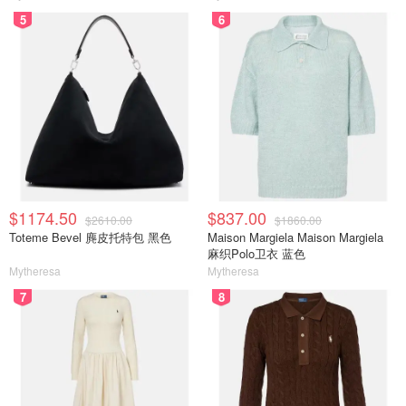
5
6
$1174.50
$837.00
$2610.00
$1860.00
Toteme Bevel 麂皮托特包 黑色
Maison Margiela Maison Margiela
麻织Polo卫衣 蓝色
Mytheresa
Mytheresa
7
8