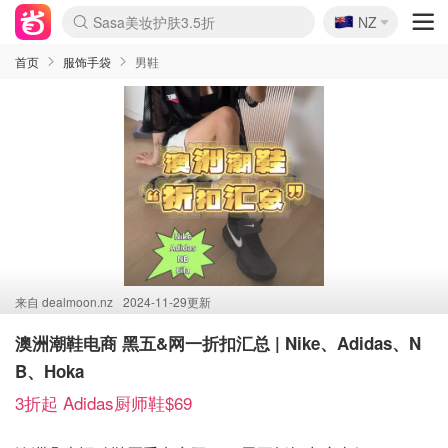
🇳🇿
Sasa美妆护肤3.5折
NZ
lululemon本周上新
SSENSE年中3折
FreshBeauty好价汇总
Cettire降价+叠9折
Farfetch折上8折
WWS Coles超市实拍
viagogo二手票捡漏
Myer清仓1折起
The Outnet奢牌1折起
David Jones 3折起
Flannels大牌1折
Perfumes Club护肤1折
AMIRO返校季6.2折
Oweek抽奖送Airpods
Amazon折扣汇总
eToro入金$200送$50
Amazon数码好物
ICONIC本周7.5折
ThedoubleF高奢地板价
Moose Knuckles 6折
丝芙兰5折起
EUFY官网3.7折起
Selenichast首饰2折
Trip机票酒店促销
YSL送5件彩妆礼
Amazon家居好物
BIGBANG巡演开票
David Jones时尚3折
Amazon美妆护肤
雅漾大喷$8
过敏原检测盒$33
伊索独家赠50ml沐浴露
科颜氏送高保湿面霜
CW药房打折海报
SEALIFE海洋馆门票6折
丝塔芙大白罐$16
订阅Newsletter送香薰
Cult Beauty 6.8折
Harrods圣诞日历2.3折
LN-CC奢牌私促3折
d'Alba空姐喷雾$16
EVE LOM套装逆天2折
Adore Beauty 6折起
CT圣诞日历
Mytheresa奢品2.7折
首页
服饰手袋
男鞋
来自
dealmoon.nz
2024-11-29更新
澳洲潮鞋电商 黑五&网一折扣汇总 | Nike、Adidas、N
B、Hoka
3折起 Adidas厨师鞋$69