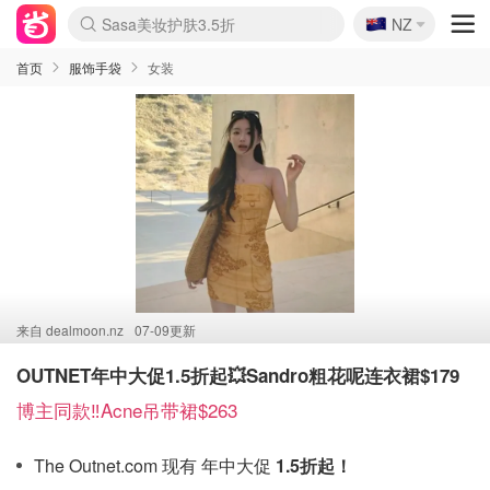
🇳🇿
Sasa美妆护肤3.5折
NZ
lululemon折扣上新
SSENSE年中2.5折
FreshBeauty好价汇总
Cettire降价+叠9折
WWS Coles超市实拍
viagogo二手票捡漏
Myer超级周末
The Outnet奢牌1折起
David Jones 3折起
Flannels大牌1折
Perfumes Club护肤1折
AMIRO面罩$251
Amazon折扣汇总
eToro入金$200送$50
Amazon数码好物
ICONIC本周7.5折
ThedoubleF高奢地板价
Moose Knuckles 6折
丝芙兰5折起
EUFY摄像头$98
Selenichast首饰2折
Trip机票酒店促销
YSL送5件彩妆礼
Amazon家居好物
Amazon美妆护肤
雅漾大喷$8
过敏原检测盒$33
伊索独家赠50ml沐浴露
科颜氏高保湿面霜$29
SEALIFE海洋馆门票6折
丝塔芙大白罐$16
订阅Newsletter送香薰
Cult Beauty 6.8折
Harrods圣诞日历$525
LN-CC奢牌私促3折
d'Alba空姐喷雾$16
EVE LOM套装£56
Bernardelli独家4折
Adore Beauty 6折起
CT圣诞日历
Mytheresa奢品2.7折
Luxury Escapes 9折
Currentbody美容仪$881
MOON Garden Live
Roborock扫地机$649
Tingo Life水杯$24
Valentino官网5折
CR洗护套装$23
修丽可4件套$159
Myer彩妆2件7折
GANNI官网4.5折
Stylevana韩妆4折
Tessabit高奢8.5折
OGX洗发水$11
Amazon阿德莱德次日达
卡诗8.5折+赠礼
Philips Hue灯具8折
首页
服饰手袋
女装
来自
dealmoon.nz
07-09更新
OUTNET年中大促1.5折起💥Sandro粗花呢连衣裙$179
博主同款‼️Acne吊带裙$263
The Outnet.com 现有 年中大促
1.5折起！