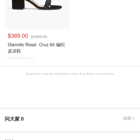
$389.00
$1295.00
Gianvito Rossi
Cruz 60 编织
皮凉鞋
@dealmoon.nz
Dealmoon may be paid when users buy items via our links.
问大家
0
全部