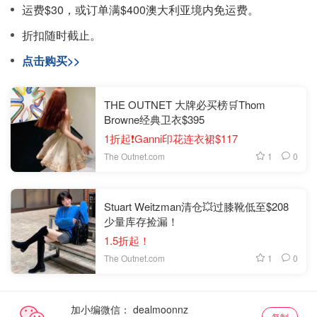
运费$30，或订单满$400澳大利亚境内免运费。
折扣随时截止。
点击购买>>
THE OUTNET 大牌必买榜🛒Thom
Browne经典卫衣$395
1折起❗Ganni印花连衣裙$117
1
0
The Outnet.com
Stuart Weitzman清仓💥过膝靴低至$208
少量库存捡漏！
1.5折起！
1
0
The Outnet.com
加小编微信：
复制