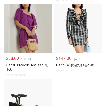
$58.00
$147.00
$289.00
$488.00
Ganni
Broderie Anglaise 短
Ganni
格纹泡泡纱连衣裙
上衣
@dealmoon.nz
@dealmoon.nz